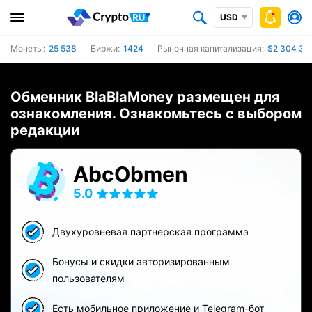
USD
Монеты:
25 538
Биржи:
1424
Рыночная капитализация:
$2 304 399
Обменник BlaBlaMoney размещен для
ознакомления. Ознакомьтесь с выбором
редакции
AbcObmen
5.0
Двухуровневая партнерская программа
Бонусы и скидки авторизированным
пользователям
Есть мобильное приложение и Telegram-бот