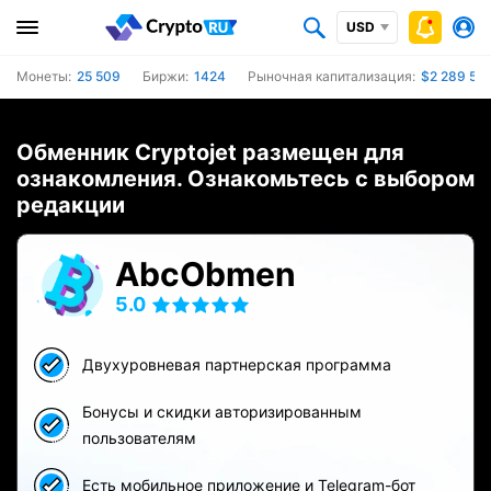
USD
Монеты:
25 509
Биржи:
1424
Рыночная капитализация:
$2 289 55
Обменник Cryptojet размещен для
ознакомления. Ознакомьтесь с выбором
редакции
AbcObmen
5.0
Двухуровневая партнерская программа
Бонусы и скидки авторизированным
пользователям
Есть мобильное приложение и Telegram-бот