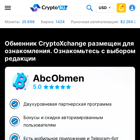
USD
Монеты:
25 698
Биржи:
1424
Рыночная капитализация:
$2 294 24
Обменник CryptoXchange размещен для
ознакомления. Ознакомьтесь с выбором
редакции
AbcObmen
5.0
Двухуровневая партнерская программа
Бонусы и скидки авторизированным
пользователям
Есть мобильное приложение и Telegram-бот