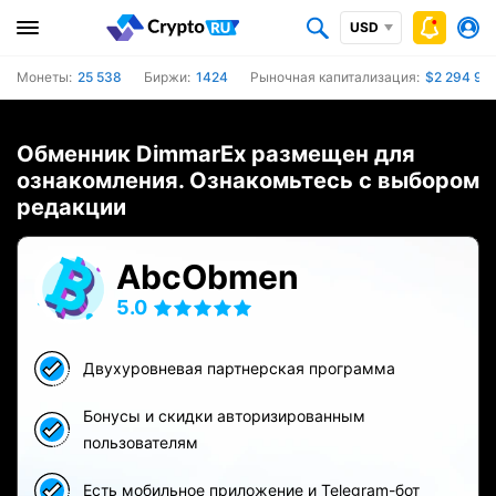
USD
Монеты:
25 538
Биржи:
1424
Рыночная капитализация:
$2 294 91
Обменник DimmarEx размещен для
ознакомления. Ознакомьтесь с выбором
редакции
AbcObmen
5.0
Двухуровневая партнерская программа
Бонусы и скидки авторизированным
пользователям
Есть мобильное приложение и Telegram-бот