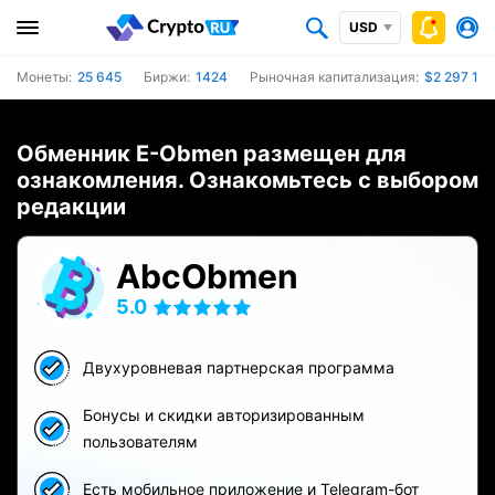
USD
Монеты:
25 645
Биржи:
1424
Рыночная капитализация:
$2 297 163
Обменник E-Obmen размещен для
ознакомления. Ознакомьтесь с выбором
редакции
AbcObmen
5.0
Двухуровневая партнерская программа
Бонусы и скидки авторизированным
пользователям
Есть мобильное приложение и Telegram-бот