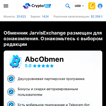
USD
Монеты:
25 623
Биржи:
1424
Рыночная капитализация:
$2 299 952
Обменник JarvisExchange размещен для
ознакомления. Ознакомьтесь с выбором
редакции
AbcObmen
5.0
Двухуровневая партнерская программа
Бонусы и скидки авторизированным
пользователям
Есть мобильное приложение и Telegram-бот