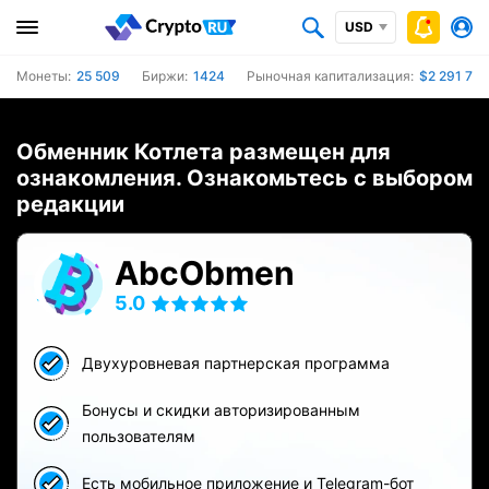
USD
Монеты:
25 509
Биржи:
1424
Рыночная капитализация:
$2 291 774
Обменник Котлета размещен для
ознакомления. Ознакомьтесь с выбором
редакции
AbcObmen
5.0
Двухуровневая партнерская программа
Бонусы и скидки авторизированным
пользователям
Есть мобильное приложение и Telegram-бот