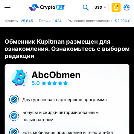
USD
Монеты:
25 645
Биржи:
1424
Рыночная капитализация:
$2 296 802
Обменник Kupitman размещен для
ознакомления. Ознакомьтесь с выбором
редакции
AbcObmen
5.0
Двухуровневая партнерская программа
Бонусы и скидки авторизированным
пользователям
Есть мобильное приложение и Telegram-бот