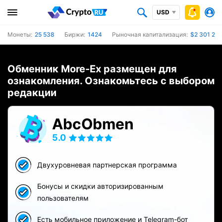
USD
Монеты:
25 538
Биржи:
1424
Рыночная капитализация:
$2 301 20
Обменник More-Ex размещен для
ознакомления. Ознакомьтесь с выбором
редакции
AbcObmen
5.0
Двухуровневая партнерская программа
Бонусы и скидки авторизированным
пользователям
Есть мобильное приложение и Telegram-бот