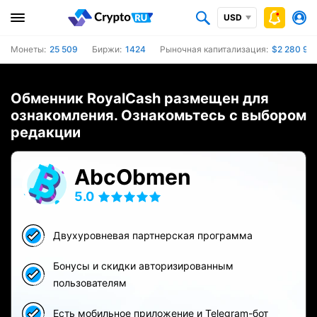
USD
Монеты:
25 509
Биржи:
1424
Рыночная капитализация:
$2 280 954
Обменник RoyalCash размещен для
ознакомления. Ознакомьтесь с выбором
редакции
AbcObmen
5.0
Двухуровневая партнерская программа
Бонусы и скидки авторизированным
пользователям
Есть мобильное приложение и Telegram-бот