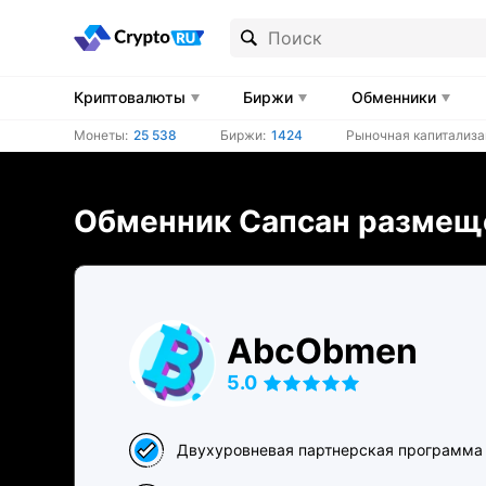
Криптовалюты
Биржи
Обменники
Монеты:
25 538
Биржи:
1424
Рыночная капитализа
Обменник Сапсан размеще
AbcObmen
5.0
Двухуровневая партнерская программа