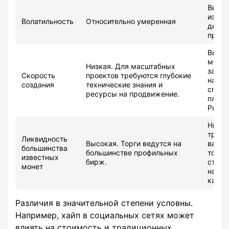
Высок
измен
Волатильность
Относительно умеренная
десят
проце
Высок
мем-
Низкая. Для масштабных
за не
Скорость
проектов требуются глубокие
на
создания
технические знания и
специ
ресурсы на продвижение.
платф
Pump 
Ниже,
трад
Ликвидность
Высокая. Торги ведутся на
валют
большинства
большинстве профильных
токен
известных
бирж.
стрем
монет
набир
капит
Различия в значительной степени условны.
Например, хайп в социальных сетях может
влиять на стоимость и традиционных