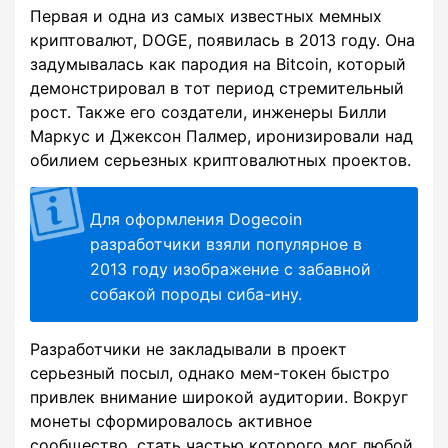
Первая и одна из самых известных мемных
криптовалют, DOGE, появилась в 2013 году. Она
задумывалась как пародия на Bitcoin, который
демонстрировал в тот период стремительный
рост. Также его создатели, инженеры Билли
Маркус и Джексон Палмер, иронизировали над
обилием серьезных криптовалютных проектов.
Для оформления Dogecoin
разработчики взяли популярное в
2013 году изображение с забавной
собакой породы сиба-ину.
Разработчики не закладывали в проект
серьезный посыл, однако мем-токен быстро
привлек внимание широкой аудитории. Вокруг
монеты сформировалось активное
сообщество, стать частью которого мог любой