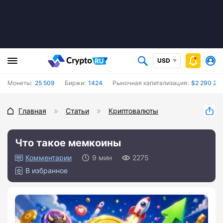
USD
Монеты:
25 509
Биржи:
1424
Рыночная капитализация:
$2 290 202
Главная
Статьи
Криптовалюты
Что такое мемкоины
0
9 мин
2275
В избранное