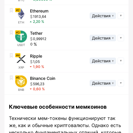
BTC
2
Ethereum
Действия
1913,64
2,20
ETH
3
Tether
Действия
0,99912
0
USDT
4
Ripple
Действия
1,05
1,90
XRP
5
Binance Coin
Действия
596,23
0,60
BNB
Ключевые особенности мемкоинов
Технически мем-токены функционируют так
же, как и обычные криптовалюты. Однако есть
несколько фундаментальных отличий, которые