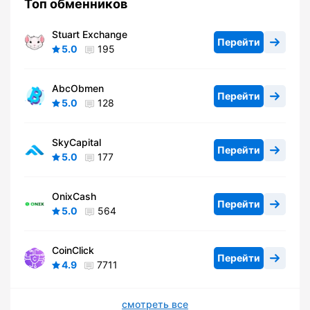
Топ обменников
Stuart Exchange
Перейти
5.0
195
AbcObmen
Перейти
5.0
128
SkyCapital
Перейти
5.0
177
OnixCash
Перейти
5.0
564
CoinClick
Перейти
4.9
7711
смотреть все