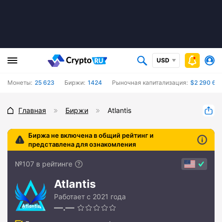
USD
Монеты:
25 623
Биржи:
1424
Рыночная капитализация:
$2 290 67
Главная
Биржи
Atlantis
Биржа не включена в общий рейтинг и
представлена для ознакомления
№107 в рейтинге
Atlantis
Работает с 2021 года
—.—