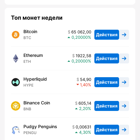
Топ монет недели
Bitcoin
65 062,00
Действия
0,20000
BTC
Ethereum
1922,58
Действия
0,20000
ETH
Hyperliquid
54,90
Действия
1,40
HYPE
Binance Coin
605,14
Действия
2,20
BNB
Pudgy Penguins
0,00631
Действия
4,30
PENGU