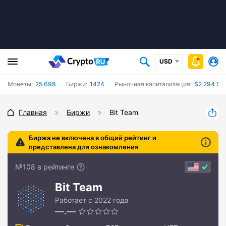
USD
Монеты:
25 698
Биржи:
1424
Рыночная капитализация:
$2 294 58
Главная
Биржи
Bit Team
Биржа не включена в общий рейтинг и
представлена для ознакомления
№108 в рейтинге
Bit Team
Работает с 2022 года
—.—