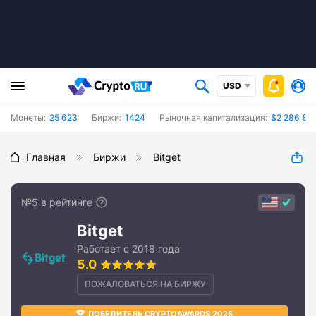
USD
Монеты:
25 623
Биржи:
1424
Рыночная капитализация:
$2 286 80
Главная
Биржи
Bitget
№5 в рейтинге
Bitget
Работает с 2018 года
5.0
ПОЖАЛОВАТЬСЯ НА БИРЖУ
ПОБЕДИТЕЛЬ CRYPTOAWARDS 2025