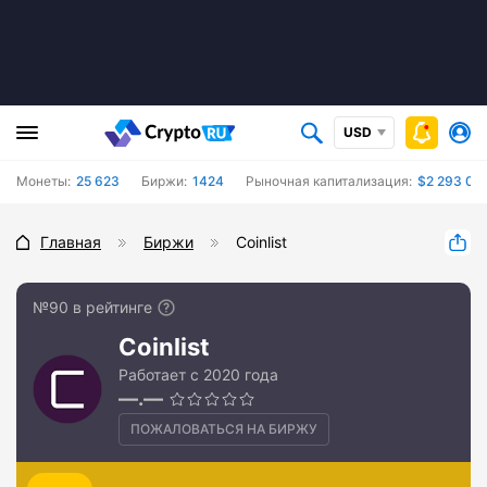
USD
Монеты:
25 623
Биржи:
1424
Рыночная капитализация:
$2 293 06
Главная
Биржи
Coinlist
№90 в рейтинге
Coinlist
Работает с 2020 года
—.—
ПОЖАЛОВАТЬСЯ НА БИРЖУ