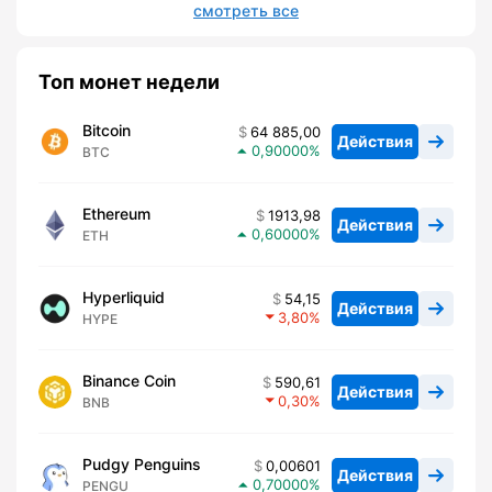
смотреть все
Топ монет недели
Bitcoin
64 885,00
Действия
0,90000
BTC
Ethereum
1913,98
Действия
0,60000
ETH
Hyperliquid
54,15
Действия
3,80
HYPE
Binance Coin
590,61
Действия
0,30
BNB
Pudgy Penguins
0,00601
Действия
0,70000
PENGU