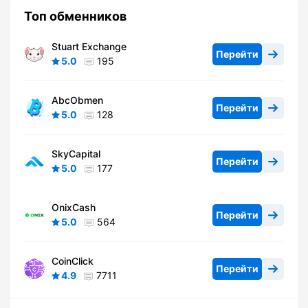
Топ обменников
Stuart Exchange
Перейти
5.0
195
AbcObmen
Перейти
5.0
128
SkyCapital
Перейти
5.0
177
OnixCash
Перейти
5.0
564
CoinClick
Перейти
4.9
7711