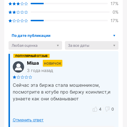
17%
0%
17%
По дате публикации
Любая оценка
За все даты
Міша
новичок
3 года назад
Сейчас эта биржа стала мошенником,
посмотрите в ютубе про биржу коинлист,и
узнаете как они обманывают
4
0
Отменить ответ