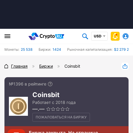
USD
Монеты:
25 538
Биржи:
1424
Рыночная капитализация:
$2 279 23
Главная
Биржи
Coinsbit
№1396 в рейтинге
Coinsbit
Работает с 2018 года
—.—
ПОЖАЛОВАТЬСЯ НА БИРЖУ
Биржа закрыта. На странице