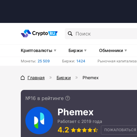
Криптовалюты
Биржи
Обменники
Монеты:
25 509
Биржи:
1424
Рыночная капитализа
Главная
Биржи
Phemex
№16 в рейтинге
Phemex
Работает с 2019 года
4.2
ПОЖАЛОВАТЬСЯ 