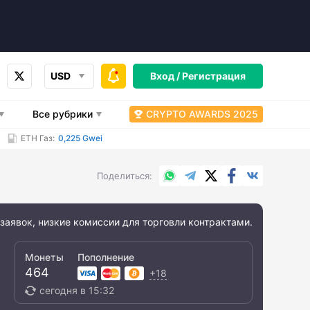
USD
Вход /
Регистрация
Все рубрики
CRYPTO AWARDS 2025
ETH Газ:
0,225 Gwei
WhatsApp
Telegram
X.com
Facebook
Вконтакт
Поделиться
заявок, низкие комиссии для торговли контрактами.
Монеты
Пополнение
464
+18
сегодня в 15:32