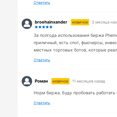
Ответить
broehainxander
3 месяца наз
новичок
За полгода использования биржа Phem
приличный, есть спот, фьючерсы, инв
местных торговых ботов, которые реа
Ответить
Роман
11 месяцев назад
новичок
Норм биржа. Буду пробовать работать 
Ответить