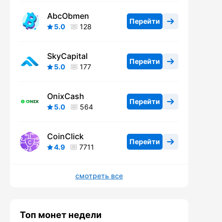
AbcObmen
Перейти
5.0
128
SkyCapital
Перейти
5.0
177
OnixCash
Перейти
5.0
564
CoinClick
Перейти
4.9
7711
смотреть все
Топ монет недели