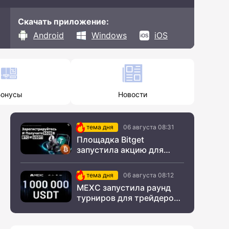
Скачать приложение:
Android
Windows
iOS
Бонусы
Новости
тема дня
06 августа 08:31
Площадка Bitget
запустила акцию для
новых пользователей из
СНГ
тема дня
06 августа 08:12
MEXC запустила раунд
турниров для трейдеров
с крупным призовым
фондом