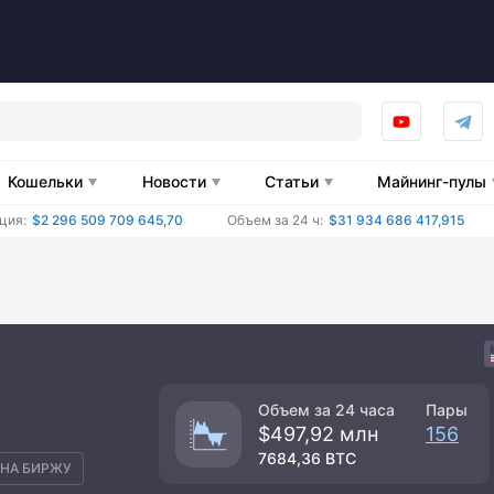
Кошельки
Новости
Статьи
Майнинг-пулы
ция:
$2 296 509 709 645,70
Объем за 24 ч:
$31 934 686 417,915
Объем за 24 часа
Пары
$497,92 млн
156
7684,36 BTC
НА БИРЖУ