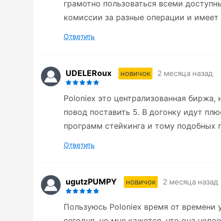
грамотно пользоваться всеми доступн
комиссии за разные операции и имеет
Ответить
UDELERoux
2 месяца назад
новичок
Poloniex это централизованная биржа,
повод поставить 5. В догонку идут пл
программ стейкинга и тому подобных п
Ответить
ugutzPUMPY
2 месяца назад
новичок
Пользуюсь Poloniex время от времени 
сегодня, но мне кажется, что она недо