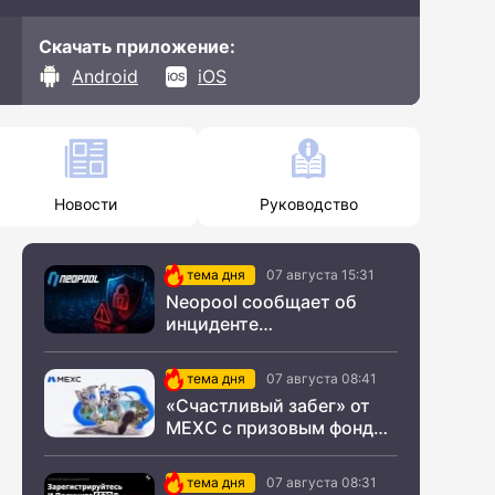
Скачать приложение:
Android
iOS
Новости
Руководство
тема дня
07 августа 15:31
Neopool сообщает об
инциденте
информационной
безопасности
тема дня
07 августа 08:41
«Счастливый забег» от
MEXC с призовым фондом
$200 000
тема дня
07 августа 08:31