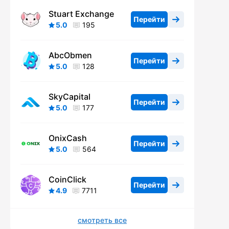
Stuart Exchange
Перейти
5.0
195
AbcObmen
Перейти
5.0
128
SkyCapital
Перейти
5.0
177
OnixCash
Перейти
5.0
564
CoinClick
Перейти
4.9
7711
смотреть все