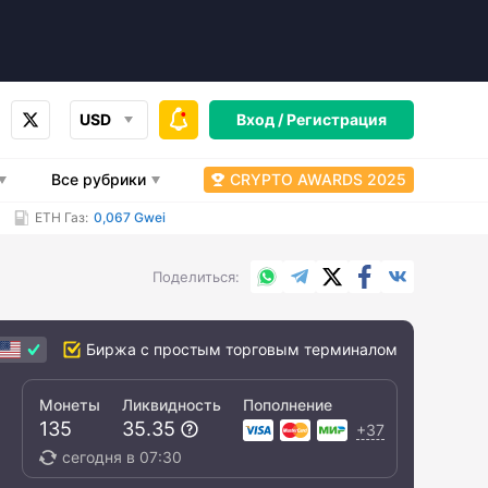
USD
Вход /
Регистрация
Все рубрики
CRYPTO AWARDS 2025
ETH Газ:
0,067 Gwei
WhatsApp
Telegram
X.com
Facebook
Вконтакт
Поделиться
Биржа с простым торговым терминалом
Монеты
Ликвидность
Пополнение
135
35.35
+37
сегодня в 07:30