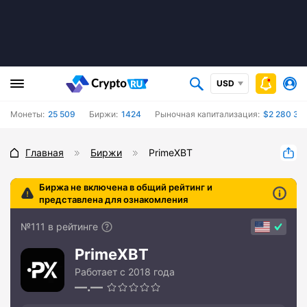
USD
Монеты:
25 509
Биржи:
1424
Рыночная капитализация:
$2 280 34
Главная
Биржи
PrimeXBT
Биржа не включена в общий рейтинг и
представлена для ознакомления
№111 в рейтинге
PrimeXBT
Работает с 2018 года
—.—