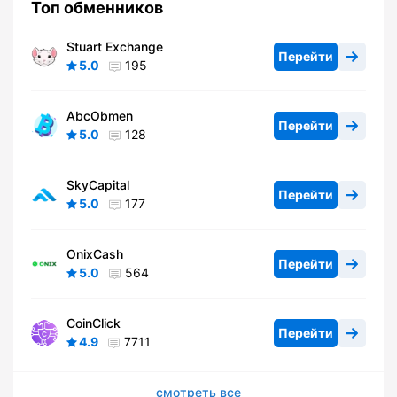
Топ обменников
Stuart Exchange
Перейти
5.0
195
AbcObmen
Перейти
5.0
128
SkyCapital
Перейти
5.0
177
OnixCash
Перейти
5.0
564
CoinClick
Перейти
4.9
7711
смотреть все