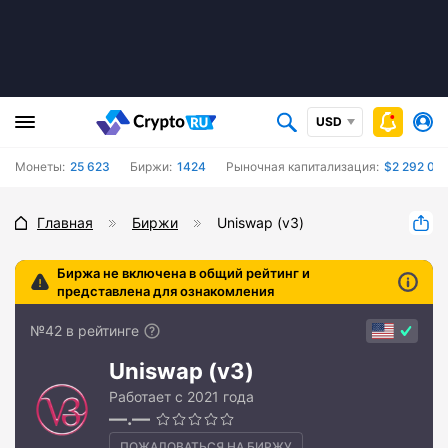
USD
Монеты:
25 623
Биржи:
1424
Рыночная капитализация:
$2 292 08
Главная
Биржи
Uniswap (v3)
Биржа не включена в общий рейтинг и
представлена для ознакомления
№42 в рейтинге
Uniswap (v3)
Работает с 2021 года
—.—
ПОЖАЛОВАТЬСЯ НА БИРЖУ