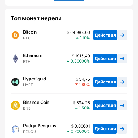
Топ монет недели
Bitcoin
64 983,00
Действия
1,10
BTC
Ethereum
1915,49
Действия
0,80000
ETH
Hyperliquid
54,75
Действия
1,80
HYPE
Binance Coin
594,26
Действия
1,50
BNB
Pudgy Penguins
0,00601
Действия
0,70000
PENGU