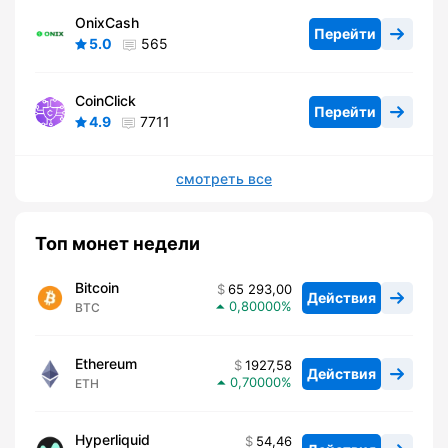
OnixCash
Перейти
5.0
565
CoinClick
Перейти
4.9
7711
смотреть все
Топ монет недели
Bitcoin
65 293,00
Действия
0,80000
BTC
Ethereum
1927,58
Действия
0,70000
ETH
Hyperliquid
54,46