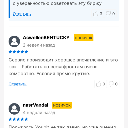
с уверенностью советовать эту биржу.
Ответить
3
0
AcwellenKENTUCKY
новичок
2 недели назад
Сервис производит хорошее впечатление и это
факт. Работать по всем фронтам очень
комфортно. Условия прямо крутые.
Ответить
0
0
nasrVandal
новичок
4 недели назад
Пользуюсь Youbit не так давно, но уже оценил