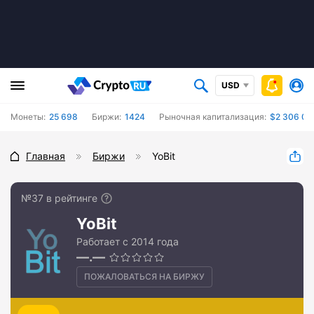
USD
Монеты:
25 698
Биржи:
1424
Рыночная капитализация:
$2 306 01
Главная
Биржи
YoBit
№37 в рейтинге
YoBit
Работает с 2014 года
—.—
ПОЖАЛОВАТЬСЯ НА БИРЖУ