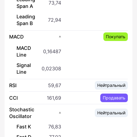
73,74
Span A
Leading
72,94
Span B
MACD
Покупать
MACD
0,16487
Line
Signal
0,02308
Line
RSI
59,67
Нейтральный
CCI
161,69
Продавать
Stochastic
Нейтральный
Oscillator
Fast K
76,83
Fast D
77,02