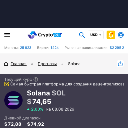
USD
Монеты:
25 623
Биржи:
1424
Рыночная капитализация:
$2 295 260
Главная
Прогнозы
Solana
Текущий курс
Самая быстрая платформа для создания децентрализова
Solana
SOL
74,65
2,60%
на 08.08.2026
Дневной диапазон
72,88
74,92