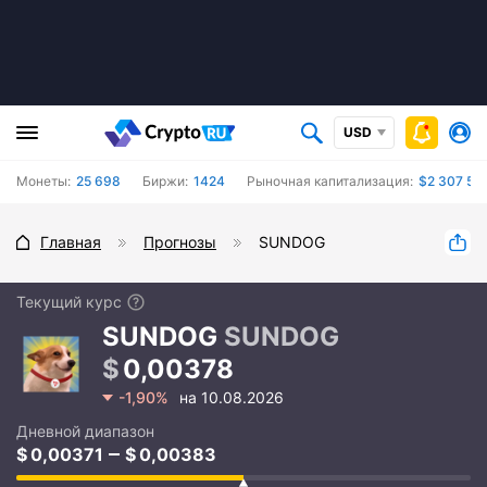
USD
Монеты:
25 698
Биржи:
1424
Рыночная капитализация:
$2 307 50
Главная
Прогнозы
SUNDOG
Текущий курс
SUNDOG
SUNDOG
0,00378
-1,90%
на 10.08.2026
Дневной диапазон
0,00371
0,00383