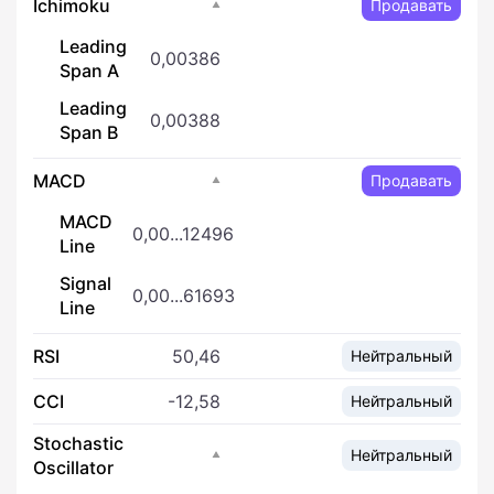
Ichimoku
Продавать
Leading
0,00386
Span A
Leading
0,00388
Span B
MACD
Продавать
MACD
0,00...12496
Line
Signal
0,00...61693
Line
RSI
50,46
Нейтральный
CCI
-12,58
Нейтральный
Stochastic
Нейтральный
Oscillator