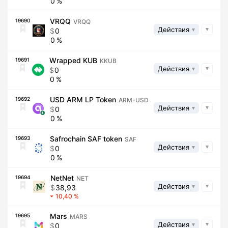
0
VRQQ
19690
VRQQ
Действия
0
0
Wrapped KUB
19691
KKUB
Действия
0
0
USD ARM LP Token
19692
ARM-USD
Действия
0
0
Safrochain SAF token
19693
SAF
Действия
0
0
NetNet
19694
NET
Действия
38,93
10,40
Mars
19695
MARS
Действия
0