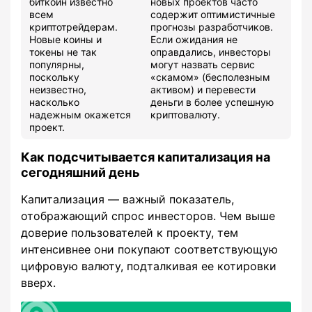
биткоин известно
новых проектов часто
всем
содержит оптимистичные
криптотрейдерам.
прогнозы разработчиков.
Новые коины и
Если ожидания не
токены не так
оправдались, инвесторы
популярны,
могут назвать сервис
поскольку
«скамом» (бесполезным
неизвестно,
активом) и перевести
насколько
деньги в более успешную
надежным окажется
криптовалюту.
проект.
Как подсчитывается капитализация на
сегодняшний день
Капитализация ― важный показатель,
отображающий спрос инвесторов. Чем выше
доверие пользователей к проекту, тем
интенсивнее они покупают соответствующую
цифровую валюту, подталкивая ее котировки
вверх.