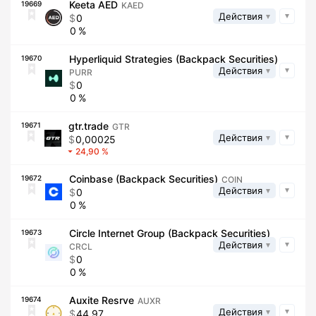
Keeta AED
19669
KAED
Действия
0
0
Hyperliquid Strategies (Backpack Securities)
19670
Действия
PURR
0
0
gtr.trade
19671
GTR
Действия
0,00025
24,90
Coinbase (Backpack Securities)
19672
COIN
Действия
0
0
Circle Internet Group (Backpack Securities)
19673
Действия
CRCL
0
0
Auxite Resrve
19674
AUXR
Действия
44,97