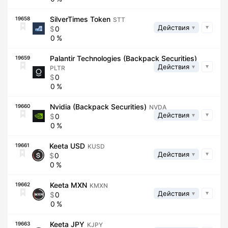
SilverTimes Token
19658
STT
Действия
0
0
Palantir Technologies (Backpack Securities)
19659
Действия
PLTR
0
0
Nvidia (Backpack Securities)
19660
NVDA
Действия
0
0
Keeta USD
19661
KUSD
Действия
0
0
Keeta MXN
19662
KMXN
Действия
0
0
Keeta JPY
19663
KJPY