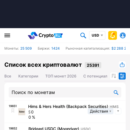
USD
Монеты:
25 509
Биржи:
1424
Рыночная капитализация:
$2 288 21
Список всех криптовалют
Все
Категории
ТОП монет 2026
С потенциалом роста ц
Hims & Hers Health (Backpack Securities)
19651
HIMS
Действия
0
0
Bridged USDC (Moonriver)
19652
USDC