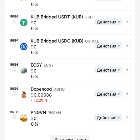
0
KUB Bridged USDT (KUB)
19696
USDT
Действия
0
0
KUB Bridged USDC (KUB)
19697
USDC.E
Действия
0
0
ECSY
19698
ECSY
Действия
0
0
Dopehood
19699
DOHO
Действия
0,00088
12,20
PNGVN
19700
PNGVN
Действия
0
0
Загрузить еще