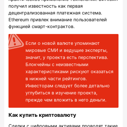
получил известность как первая
децентрализованная платежная система.
Ethereum привлек внимание пользователей
функцией смарт-контрактов.
Если о новой валюте упоминают
мировые СМИ и ведущие эксперты,
значит, у проекта есть перспектива.
Блокчейны с неизвестными
характеристиками рискуют оказаться
в нижней части рейтингов.
Инвесторам следует более детально
углубиться в изучение проекта,
прежде чем вложить в него деньги.
Как купить криптовалюту
Сделки с цифровыми активами проводят такие