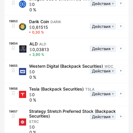
Действия
0
0
Darik Coin
19653
DARIK
Действия
0,61515
0,30
ALD
19654
ALD
Действия
0,03813
3,90
Western Digital (Backpack Securities)
19655
WDC
Действия
0
0
Tesla (Backpack Securities)
19656
TSLA
Действия
0
0
Strategy Stretch Preferred Stock (Backpack
19657
Securities)
Действия
STRC
0
0