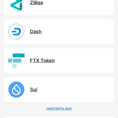
Zilliqa
Dash
FTX Token
Sui
смотреть все