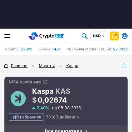
USD
Монеты:
25 623
Биржи:
1424
Рыночная капитализация:
$2 302 54
Главная
Монеты
Kaspa
№84 в рейтинге
Kaspa
KAS
0,02674
2,40%
на 08.08.2026
В избранное
178103 добавили
Все показатели