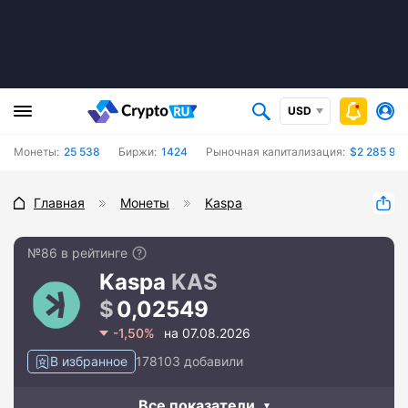
USD
Монеты:
25 538
Биржи:
1424
Рыночная капитализация:
$2 285 91
Главная
Монеты
Kaspa
№86 в рейтинге
Kaspa
KAS
0,02549
-1,50%
на 07.08.2026
В избранное
178103 добавили
Все показатели