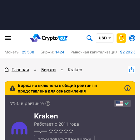
USD
Монеты:
25 538
Биржи:
1424
Рыночная капитализация:
$2 292 62
Главная
Биржи
Kraken
Биржа не включена в общий рейтинг и
представлена для ознакомления
№50 в рейтинге
Kraken
Работает с 2011 года
—.—
ПОЖАЛОВАТЬСЯ НА БИРЖУ