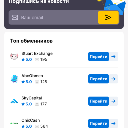
Подпишись на новости
Топ обменников
Stuart Exchange
Перейти
5.0
195
AbcObmen
Перейти
5.0
128
SkyCapital
Перейти
5.0
177
OnixCash
Перейти
5.0
564