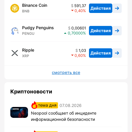
Binance Coin
591,37
Действия
0,40
BNB
Pudgy Penguins
0,00601
Действия
0,70000
PENGU
Ripple
1,03
Действия
0,60
XRP
смотреть все
Криптоновости
тема дня
07.08.2026
Neopool сообщает об инциденте
информационной безопасности