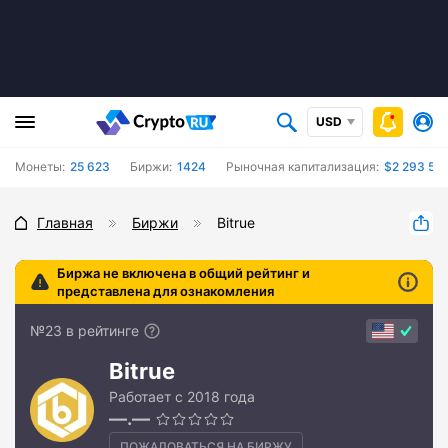
USD
Монеты:
25 623
Биржи:
1424
Рыночная капитализация:
$2 293 557
Главная
Биржи
Bitrue
Биржа не включена в общий рейтинг и
представлена для ознакомления
№23 в рейтинге
Bitrue
Работает с 2018 года
—.—
ПОЖАЛОВАТЬСЯ НА БИРЖУ