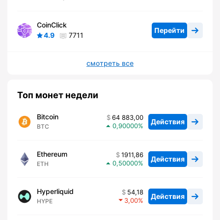
CoinClick
Перейти
4.9
7711
смотреть все
Топ монет недели
Bitcoin
64 883,00
Действия
0,90000
BTC
Ethereum
1911,86
Действия
0,50000
ETH
Hyperliquid
54,18
Действия
3,00
HYPE