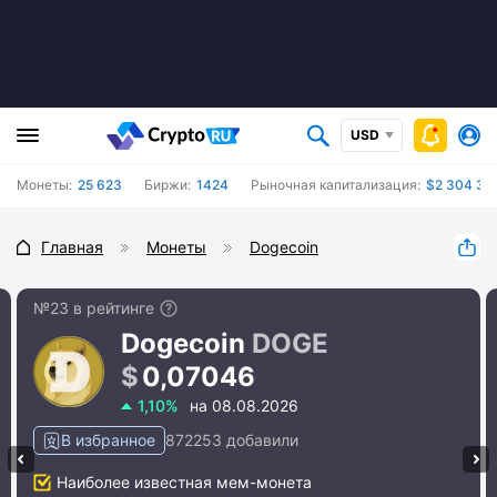
USD
Монеты:
25 623
Биржи:
1424
Рыночная капитализация:
$2 304 399
Главная
Монеты
Dogecoin
№23 в рейтинге
Dogecoin
DOGE
0,07046
1,10%
на 08.08.2026
В избранное
872253 добавили
#13 Polkadot
#6
Наиболее известная мем-монета