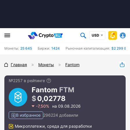
USD
Монеты:
25 645
Биржи:
1424
Рыночная капитализация:
$2 299 895
Главная
Монеты
Fantom
№2257 в рейтинге
Fantom
FTM
0,02778
-7,50%
на 09.08.2026
В избранное
296224 добавили
Микроплатежи, среда для разработки