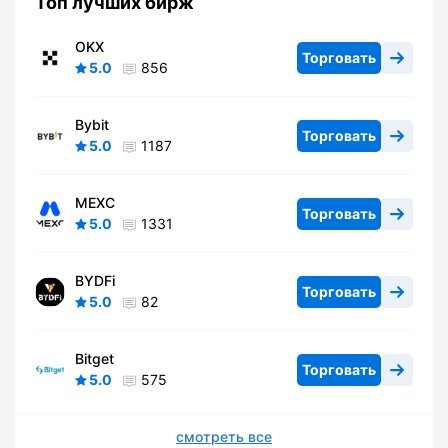
Топ лучших бирж
OKX
Торговать
5.0
856
Bybit
Торговать
5.0
1187
MEXC
Торговать
5.0
1331
BYDFi
Торговать
5.0
82
Bitget
Торговать
5.0
575
смотреть все