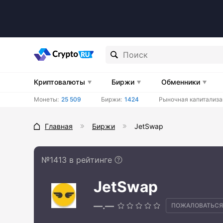
Криптовалюты
Биржи
Обменники
Монеты:
25 509
Биржи:
1424
Рыночная капитализа
Главная
Биржи
JetSwap
№1413 в рейтинге
JetSwap
—.—
ПОЖАЛОВАТЬСЯ