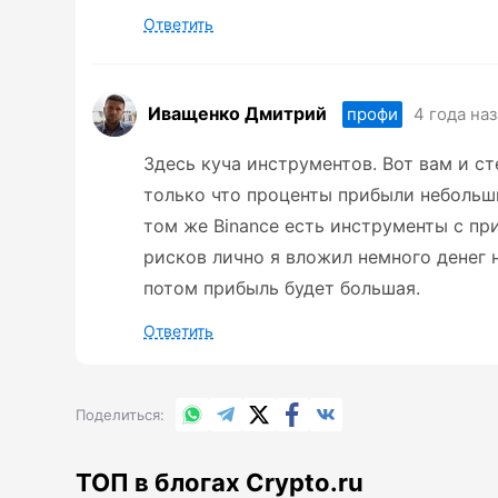
Ответить
Иващенко Дмитрий
4 года на
профи
Здесь куча инструментов. Вот вам и ст
только что проценты прибыли небольши
том же Binance есть инструменты с п
рисков лично я вложил немного денег н
потом прибыль будет большая.
Ответить
WhatsApp
Telegram
X.com
Facebook
Вконтакте
Поделиться
ТОП в блогах Crypto.ru