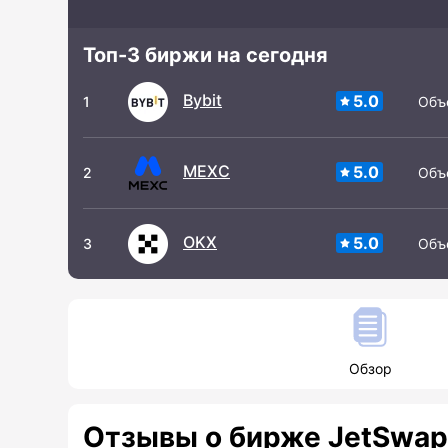
Топ-3 биржи на сегодня
Bybit
5.0
1
Объ
MEXC
5.0
2
Объ
OKX
5.0
3
Объ
Обзор
Отзывы о бирже JetSwap