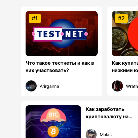
#1
#2
Что такое тестнеты и как в
Как купит
них участвовать?
низкими 
Arirganna
Wrat
Как заработать
криптовалюту на
аирдропах — личны
опыт
Molas