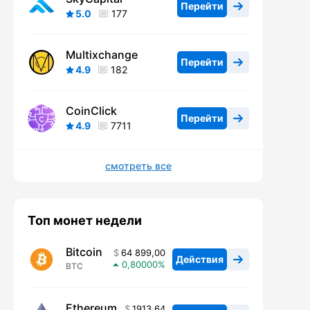
Перейти
5.0
177
Multixchange
Перейти
4.9
182
CoinClick
Перейти
4.9
7711
смотреть все
Топ монет недели
Bitcoin
64 899,00
Действия
0,80000
BTC
Ethereum
1913,64