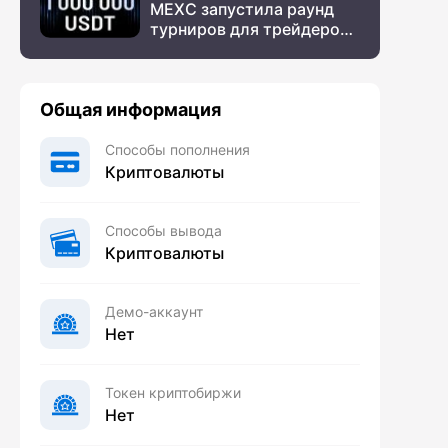
MEXC запустила раунд
турниров для трейдеров
с крупным призовым
фондом
Общая информация
Способы пополнения
Криптовалюты
Способы вывода
Криптовалюты
Демо-аккаунт
Нет
Токен криптобиржи
Нет