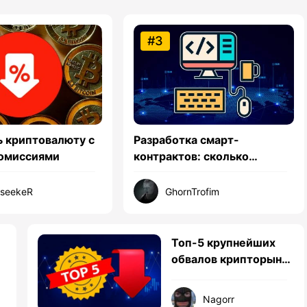
#3
ь криптовалюту с
Разработка смарт-
комиссиями
контрактов: сколько
получают программисты на
блокчейне
hseekeR
GhornTrofim
Топ-5 крупнейших
обвалов крипторынка
й
в истории
Nagorr