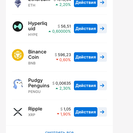
Действия
2,20
ETH
Hyperliq
56,51
uid
Действия
0,60000
HYPE
Binance
596,23
Coin
Действия
0,60
BNB
Pudgy
0,00635
Penguins
Действия
2,30
PENGU
Ripple
1,05
Действия
1,90
XRP
смотреть все