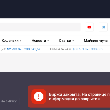
Кошельки
Новости
Статьи
Майнинг-пулы
ция:
$2 293 878 233 542,57
Объем за 24 ч:
$56 181 675 993,662
Биржа закрыта. На странице п
информация до закрытия
 НА БИРЖУ