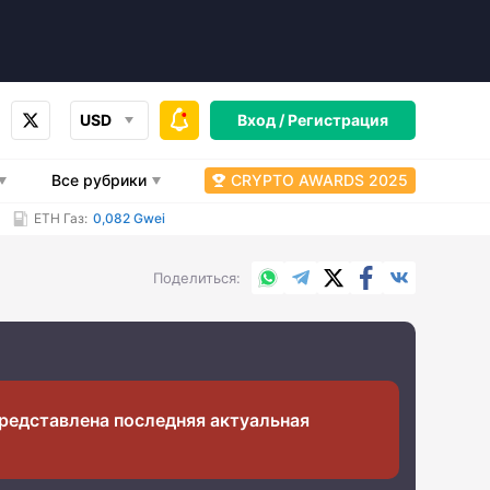
USD
Вход /
Регистрация
Все рубрики
CRYPTO AWARDS 2025
ETH Газ:
0,082 Gwei
WhatsApp
Telegram
X.com
Facebook
Вконтакт
Поделиться
редставлена последняя актуальная