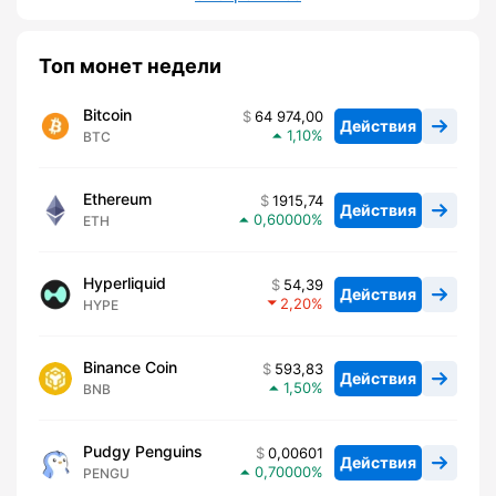
Топ монет недели
Bitcoin
64 974,00
Действия
1,10
BTC
Ethereum
1915,74
Действия
0,60000
ETH
Hyperliquid
54,39
Действия
2,20
HYPE
Binance Coin
593,83
Действия
1,50
BNB
Pudgy Penguins
0,00601
Действия
0,70000
PENGU