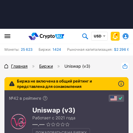
USD
Монеты:
25 623
Биржи:
1424
Рыночная капитализация:
$2 296 65
Главная
Биржи
Uniswap (v3)
Биржа не включена в общий рейтинг и
представлена для ознакомления
№42 в рейтинге
Uniswap (v3)
Работает с 2021 года
—.—
ПОЖАЛОВАТЬСЯ НА БИРЖУ