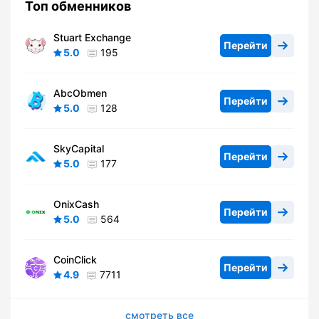
Топ обменников
Stuart Exchange
Перейти
5.0
195
AbcObmen
Перейти
5.0
128
SkyCapital
Перейти
5.0
177
OnixCash
Перейти
5.0
564
CoinClick
Перейти
4.9
7711
смотреть все