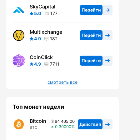
SkyCapital
Перейти
5.0
177
Multixchange
Перейти
4.9
182
CoinClick
Перейти
4.9
7711
смотреть все
Топ монет недели
Bitcoin
64 465,00
Действия
0,30000
BTC