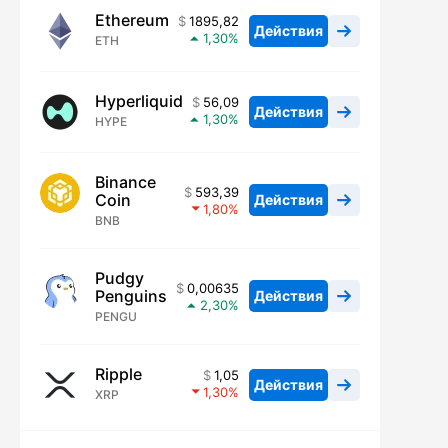
Ethereum
1895,82
Действия
1,30
ETH
Hyperliquid
56,09
Действия
1,30
HYPE
Binance
593,39
Coin
Действия
1,80
BNB
Pudgy
0,00635
Penguins
Действия
2,30
PENGU
Ripple
1,05
Действия
1,30
XRP