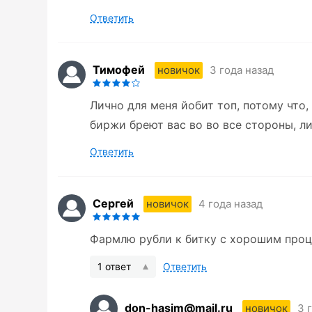
Ответить
Тимофей
3 года назад
новичок
Лично для меня йобит топ, потому что,
биржи бреют вас во во все стороны, ли
Ответить
Сергей
4 года назад
новичок
Фармлю рубли к битку с хорошим проц
1 ответ
Ответить
don-hasim@mail.ru
3 
новичок