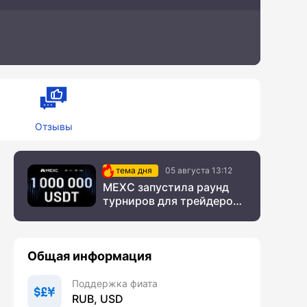
Отзывы
тема дня
05 августа 13:12
MEXC запустила раунд
турниров для трейдеров
с крупным призовым
фондом
Общая информация
Поддержка фиата
RUB, USD