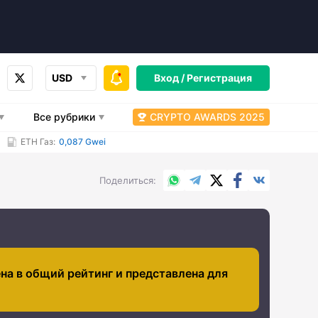
USD
Вход /
Регистрация
Все рубрики
CRYPTO AWARDS 2025
ETH Газ:
0,087 Gwei
WhatsApp
Telegram
X.com
Facebook
Вконтакт
Поделиться
на в общий рейтинг и представлена для