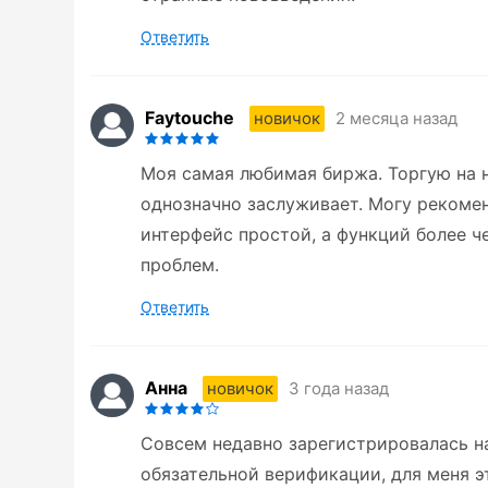
Ответить
Faytouche
2 месяца назад
новичок
Моя самая любимая биржа. Торгую на 
однозначно заслуживает. Могу рекомен
интерфейс простой, а функций более ч
проблем.
Ответить
Анна
3 года назад
новичок
Совсем недавно зарегистрировалась на
обязательной верификации, для меня э