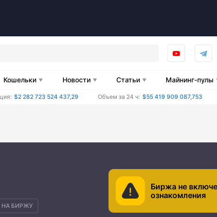
Кошельки
Новости
Статьи
Майнинг-пулы
ция:
$2 282 723 524 437,29
Объем за 24 ч:
$55 419 909 087,753
Биржа не включе
ознакомления
 НА БИРЖУ