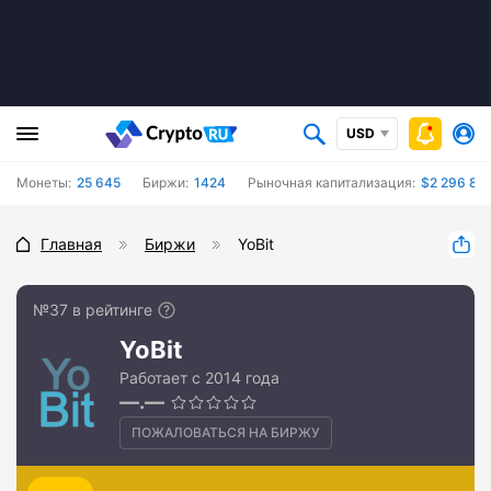
USD
Монеты:
25 645
Биржи:
1424
Рыночная капитализация:
$2 296 802
Главная
Биржи
YoBit
№37 в рейтинге
YoBit
Работает с 2014 года
—.—
ПОЖАЛОВАТЬСЯ НА БИРЖУ