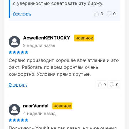
с уверенностью советовать эту биржу.
Ответить
3
0
AcwellenKENTUCKY
новичок
2 недели назад
Сервис производит хорошее впечатление и это
факт. Работать по всем фронтам очень
комфортно. Условия прямо крутые.
Ответить
0
0
nasrVandal
новичок
4 недели назад
Пользуюсь Youbit не так давно, но уже оценил