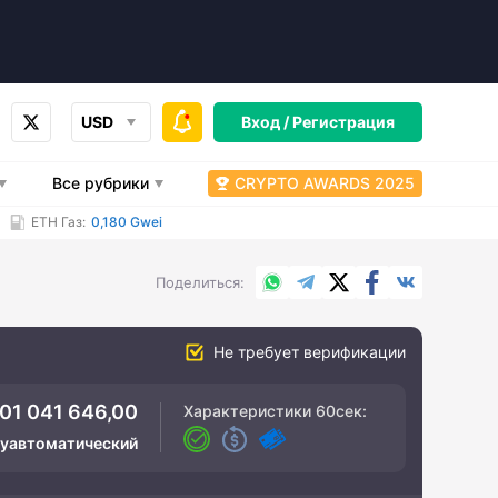
USD
Вход /
Регистрация
Все рубрики
CRYPTO AWARDS 2025
ETH Газ:
0,180 Gwei
WhatsApp
Telegram
X.com
Facebook
Вконтакт
Поделиться
Не требует верификации
01 041 646,00
Характеристики
60сек
:
луавтоматический