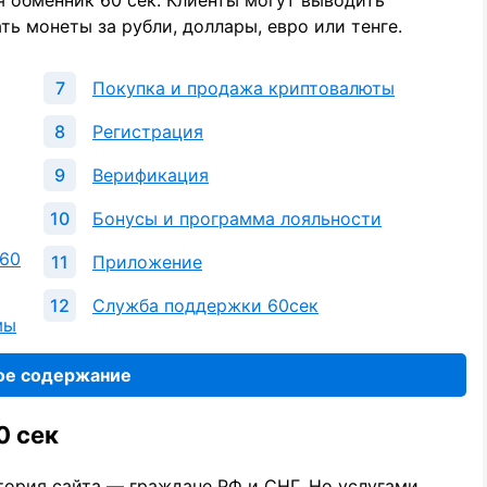
 обменник 60 сек. Клиенты могут выводить
ть монеты за рубли, доллары, евро или тенге.
Покупка и продажа криптовалюты
Регистрация
Верификация
Бонусы и программа лояльности
 60
Приложение
Служба поддержки 60сек
мы
ое содержание
0 сек
итория сайта — граждане РФ и СНГ. Но услугами