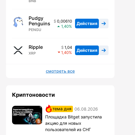
BNB
Pudgy
0,00610
Penguins
Действия
1,40
PENGU
Ripple
1,04
Действия
1,40
XRP
смотреть все
Криптоновости
тема дня
06.08.2026
Площадка Bitget запустила
акцию для новых
пользователей из СНГ