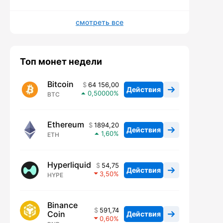
смотреть все
Топ монет недели
Bitcoin
64 156,00
Действия
0,50000
BTC
Ethereum
1894,20
Действия
1,60
ETH
Hyperliquid
54,75
Действия
3,50
HYPE
Binance
591,74
Coin
Действия
0,60