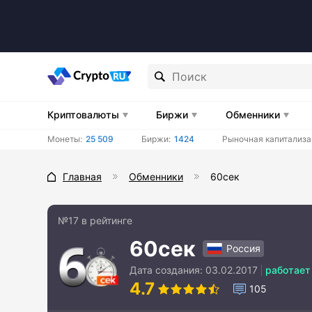
Криптовалюты
Биржи
Обменники
Монеты:
25 509
Биржи:
1424
Рыночная капитализа
Главная
Обменники
60сек
№17 в рейтинге
60сек
Россия
Дата создания:
03.02.2017
работает
4.7
105