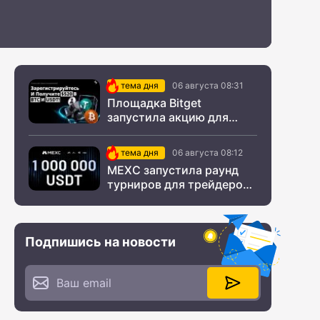
тема дня
06 августа 08:31
Площадка Bitget
запустила акцию для
новых пользователей из
СНГ
тема дня
06 августа 08:12
MEXC запустила раунд
турниров для трейдеров
с крупным призовым
фондом
Подпишись на новости