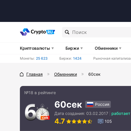
Криптовалюты
Биржи
Обменники
Монеты:
25 623
Биржи:
1424
Рыночная капитализа
Главная
Обменники
60сек
№18 в рейтинге
60сек
Россия
Дата создания:
03.02.2017
работает
4.7
105