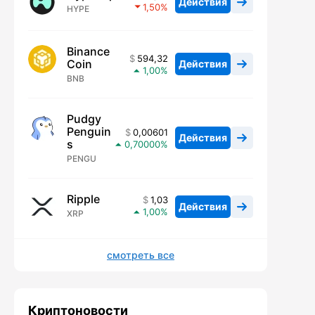
Действия
1,50
HYPE
Binance
594,32
Coin
Действия
1,00
BNB
Pudgy
Penguin
0,00601
Действия
s
0,70000
PENGU
Ripple
1,03
Действия
1,00
XRP
смотреть все
Криптоновости