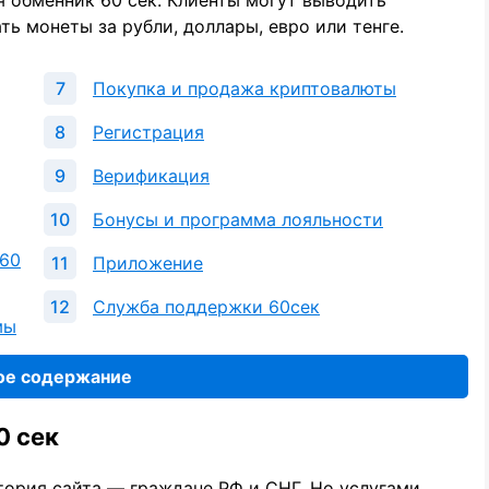
 обменник 60 сек. Клиенты могут выводить
ть монеты за рубли, доллары, евро или тенге.
Покупка и продажа криптовалюты
Регистрация
Верификация
Бонусы и программа лояльности
 60
Приложение
Служба поддержки 60сек
мы
ое содержание
0 сек
итория сайта — граждане РФ и СНГ. Но услугами