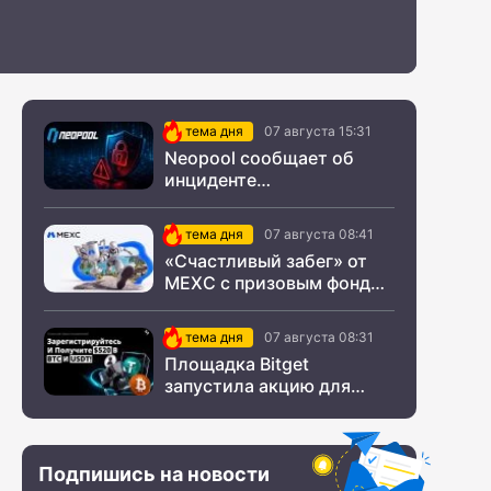
тема дня
07 августа 15:31
Neopool сообщает об
инциденте
информационной
безопасности
тема дня
07 августа 08:41
«Счастливый забег» от
MEXC с призовым фондом
$200 000
тема дня
07 августа 08:31
Площадка Bitget
запустила акцию для
новых пользователей из
СНГ
Подпишись на новости