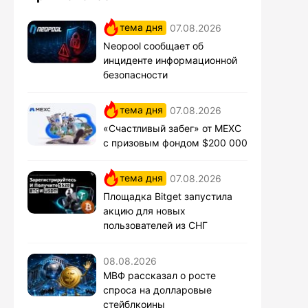
тема дня
07.08.2026
Neopool сообщает об
инциденте информационной
безопасности
тема дня
07.08.2026
«Счастливый забег» от MEXC
с призовым фондом $200 000
тема дня
07.08.2026
Площадка Bitget запустила
акцию для новых
пользователей из СНГ
08.08.2026
МВФ рассказал о росте
спроса на долларовые
стейблкоины