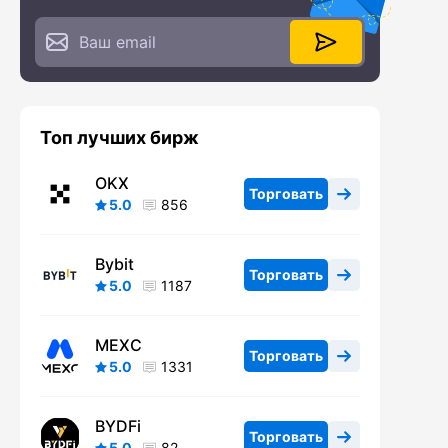
Топ лучших бирж
OKX
Торговать
5.0
856
Bybit
Торговать
5.0
1187
MEXC
Торговать
5.0
1331
BYDFi
Торговать
5.0
82