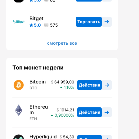
Bitget
Торговать
5.0
575
смотреть все
Топ монет недели
Bitcoin
64 959,00
Действия
1,10
BTC
Ethereu
1914,21
m
Действия
0,90000
ETH
Hyperliquid
54,39