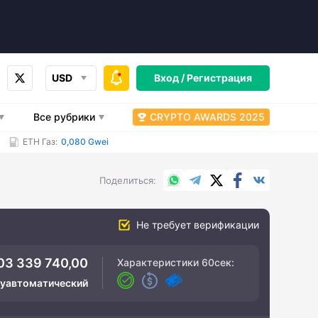
USD
Вход /
Регистрация
Все рубрики
CRYPTO AWARDS 2025
ETH Газ:
0,080 Gwei
WhatsApp
Telegram
X.com
Facebook
Вконтакт
Поделиться
Не требует верификации
03 339 740,00
Характеристики
60сек
:
луавтоматический