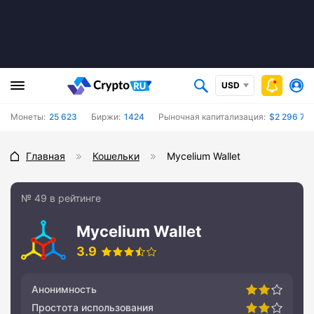
USD
Монеты:
25 623
Биржи:
1424
Рыночная капитализация:
$2 296 739
Главная
Кошельки
Mycelium Wallet
№ 49 в рейтинге
Mycelium Wallet
3.9
Анонимность
Простота использования