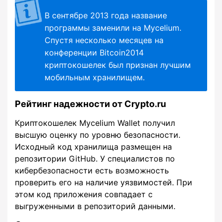
В сентябре 2013 года название
программы заменили на Mycelium.
Спустя несколько месяцев на
конференции Bitcoin2014
криптокошелек был признан лучшим
мобильным хранилищем.
Рейтинг надежности от Crypto.ru
Криптокошелек Mycelium Wallet получил
высшую оценку по уровню безопасности.
Исходный код хранилища размещен на
репозитории GitHub. У специалистов по
кибербезопасности есть возможность
проверить его на наличие уязвимостей. При
этом код приложения совпадает с
выгруженными в репозиторий данными.