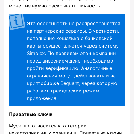
монет не нужно раскрывать личность.
Эта особенность не распространяется
на партнерские сервисы. В частности,
пополнение кошелька с банковской
карты осуществляется через систему
Simplex. По правилам этой компании
перед внесением денег необходимо
пройти верификацию. Аналогичные
ограничения могут действовать и на
криптобирже Bequant, через которую
работает трейдерский режим
приложения.
Приватные ключи
Mycelium относится к категории
некастодиальных хранилищ. Приватные ключи