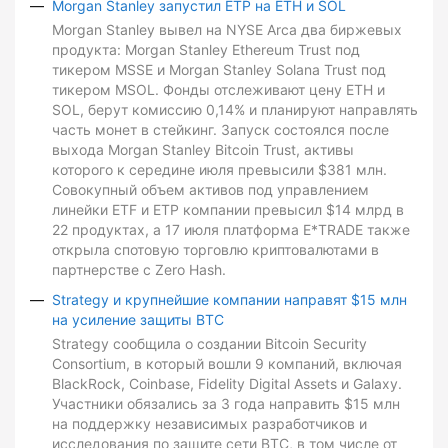
Morgan Stanley запустил ETP на ETH и SOL
Morgan Stanley вывел на NYSE Arca два биржевых
продукта: Morgan Stanley Ethereum Trust под
тикером MSSE и Morgan Stanley Solana Trust под
тикером MSOL. Фонды отслеживают цену ETH и
SOL, берут комиссию 0,14% и планируют направлять
часть монет в стейкинг. Запуск состоялся после
выхода Morgan Stanley Bitcoin Trust, активы
которого к середине июля превысили $381 млн.
Совокупный объем активов под управлением
линейки ETF и ETP компании превысил $14 млрд в
22 продуктах, а 17 июля платформа E*TRADE также
открыла спотовую торговлю криптовалютами в
партнерстве с Zero Hash.
Strategy и крупнейшие компании направят $15 млн
на усиление защиты BTC
Strategy сообщила о создании Bitcoin Security
Consortium, в который вошли 9 компаний, включая
BlackRock, Coinbase, Fidelity Digital Assets и Galaxy.
Участники обязались за 3 года направить $15 млн
на поддержку независимых разработчиков и
исследования по защите сети BTC, в том числе от