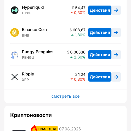
Hyperliquid
54,47
Действия
0,30
HYPE
Binance Coin
608,67
Действия
1,80
BNB
Pudgy Penguins
0,00636
Действия
2,60
PENGU
Ripple
1,04
Действия
0,30
XRP
смотреть все
Криптоновости
тема дня
07.08.2026