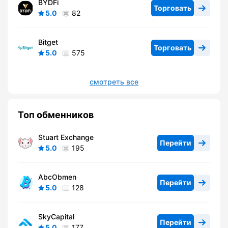
BYDFi
Торговать
5.0
82
Bitget
Торговать
5.0
575
смотреть все
Топ обменников
Stuart Exchange
Перейти
5.0
195
AbcObmen
Перейти
5.0
128
SkyCapital
Перейти
5.0
177