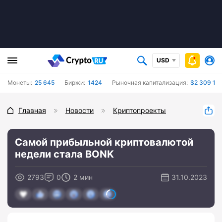
USD
Монеты:
25 645
Биржи:
1424
Рыночная капитализация:
$2 309 10
Главная
Новости
Криптопроекты
Самой прибыльной криптовалютой
недели стала BONK
2793
0
2 мин
31.10.2023