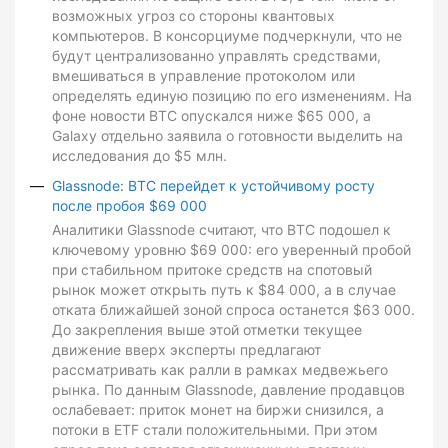
возможных угроз со стороны квантовых
компьютеров. В консорциуме подчеркнули, что не
будут централизованно управлять средствами,
вмешиваться в управление протоколом или
определять единую позицию по его изменениям. На
фоне новости BTC опускался ниже $65 000, а
Galaxy отдельно заявила о готовности выделить на
исследования до $5 млн.
Glassnode: BTC перейдет к устойчивому росту
после пробоя $69 000
Аналитики Glassnode считают, что BTC подошел к
ключевому уровню $69 000: его уверенный пробой
при стабильном притоке средств на спотовый
рынок может открыть путь к $84 000, а в случае
отката ближайшей зоной спроса останется $63 000.
До закрепления выше этой отметки текущее
движение вверх эксперты предлагают
рассматривать как ралли в рамках медвежьего
рынка. По данным Glassnode, давление продавцов
ослабевает: приток монет на биржи снизился, а
потоки в ETF стали положительными. При этом