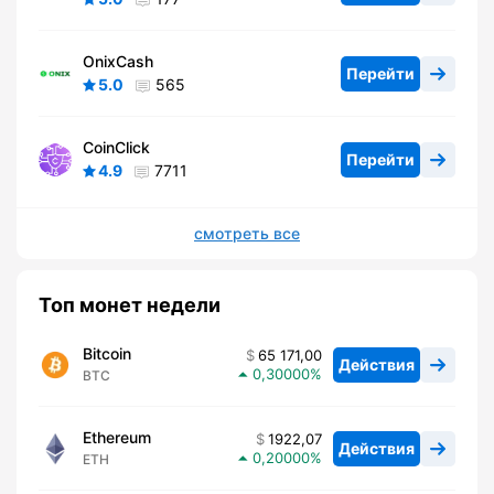
OnixCash
Перейти
5.0
565
CoinClick
Перейти
4.9
7711
смотреть все
Топ монет недели
Bitcoin
65 171,00
Действия
0,30000
BTC
Ethereum
1922,07
Действия
0,20000
ETH