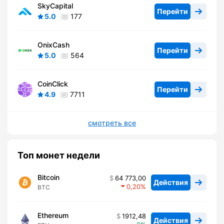
SkyCapital
Перейти
5.0
177
OnixCash
Перейти
5.0
564
CoinClick
Перейти
4.9
7711
смотреть все
Топ монет недели
Bitcoin
64 773,00
Действия
0,20
BTC
Ethereum
1912,48
Действия