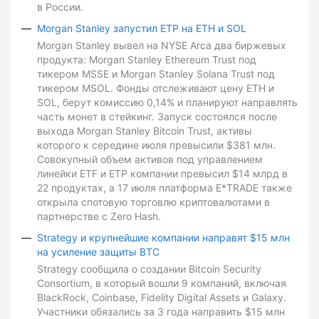
в России.
Morgan Stanley запустил ETP на ETH и SOL
Morgan Stanley вывел на NYSE Arca два биржевых
продукта: Morgan Stanley Ethereum Trust под
тикером MSSE и Morgan Stanley Solana Trust под
тикером MSOL. Фонды отслеживают цену ETH и
SOL, берут комиссию 0,14% и планируют направлять
часть монет в стейкинг. Запуск состоялся после
выхода Morgan Stanley Bitcoin Trust, активы
которого к середине июля превысили $381 млн.
Совокупный объем активов под управлением
линейки ETF и ETP компании превысил $14 млрд в
22 продуктах, а 17 июля платформа E*TRADE также
открыла спотовую торговлю криптовалютами в
партнерстве с Zero Hash.
Strategy и крупнейшие компании направят $15 млн
на усиление защиты BTC
Strategy сообщила о создании Bitcoin Security
Consortium, в который вошли 9 компаний, включая
BlackRock, Coinbase, Fidelity Digital Assets и Galaxy.
Участники обязались за 3 года направить $15 млн