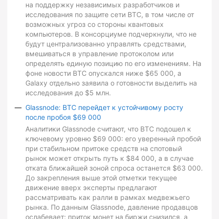
на поддержку независимых разработчиков и
исследования по защите сети BTC, в том числе от
возможных угроз со стороны квантовых
компьютеров. В консорциуме подчеркнули, что не
будут централизованно управлять средствами,
вмешиваться в управление протоколом или
определять единую позицию по его изменениям. На
фоне новости BTC опускался ниже $65 000, а
Galaxy отдельно заявила о готовности выделить на
исследования до $5 млн.
Glassnode: BTC перейдет к устойчивому росту
после пробоя $69 000
Аналитики Glassnode считают, что BTC подошел к
ключевому уровню $69 000: его уверенный пробой
при стабильном притоке средств на спотовый
рынок может открыть путь к $84 000, а в случае
отката ближайшей зоной спроса останется $63 000.
До закрепления выше этой отметки текущее
движение вверх эксперты предлагают
рассматривать как ралли в рамках медвежьего
рынка. По данным Glassnode, давление продавцов
ослабевает: приток монет на биржи снизился, а