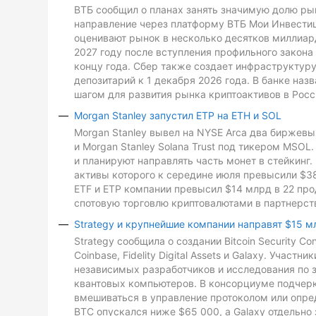
ВТБ сообщил о планах занять значимую долю рын
направление через платформу ВТБ Мои Инвестиц
оценивают рынок в несколько десятков миллиард
2027 году после вступления профильного закона 
концу года. Сбер также создает инфраструктуру
депозитарий к 1 декабря 2026 года. В банке на
шагом для развития рынка криптоактивов в Росс
Morgan Stanley запустил ETP на ETH и SOL
Morgan Stanley вывел на NYSE Arca два биржевых
и Morgan Stanley Solana Trust под тикером MSO
и планируют направлять часть монет в стейкинг. 
активы которого к середине июля превысили $3
ETF и ETP компании превысил $14 млрд в 22 про
спотовую торговлю криптовалютами в партнерств
Strategy и крупнейшие компании направят $15 м
Strategy сообщила о создании Bitcoin Security C
Coinbase, Fidelity Digital Assets и Galaxy. Участ
независимых разработчиков и исследования по з
квантовых компьютеров. В консорциуме подчеркн
вмешиваться в управление протоколом или опре
BTC опускался ниже $65 000, а Galaxy отдельно 