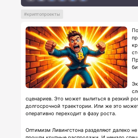
криптопроекты
По
пр
кр
ст
Пр
би
Эк
сл
сценариев. Это может вылиться в резкий рос
долгосрочной траектории. Или же это может
оперативно переходит в фазу роста.
Оптимизм Ливингстона разделяют далеко не 
прошли крупные распродажи. И немало спец