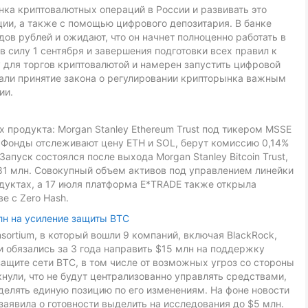
ка криптовалютных операций в России и развивать это
ии, а также с помощью цифрового депозитария. В банке
ов рублей и ожидают, что он начнет полноценно работать в
в силу 1 сентября и завершения подготовки всех правил к
 для торгов криптовалютой и намерен запустить цифровой
звали принятие закона о регулировании крипторынка важным
ии.
 продукта: Morgan Stanley Ethereum Trust под тикером MSSE
L. Фонды отслеживают цену ETH и SOL, берут комиссию 0,14%
Запуск состоялся после выхода Morgan Stanley Bitcoin Trust,
81 млн. Совокупный объем активов под управлением линейки
дуктах, а 17 июля платформа E*TRADE также открыла
е с Zero Hash.
лн на усиление защиты BTC
onsortium, в который вошли 9 компаний, включая BlackRock,
ники обязались за 3 года направить $15 млн на поддержку
ащите сети BTC, в том числе от возможных угроз со стороны
ули, что не будут централизованно управлять средствами,
делять единую позицию по его изменениям. На фоне новости
заявила о готовности выделить на исследования до $5 млн.