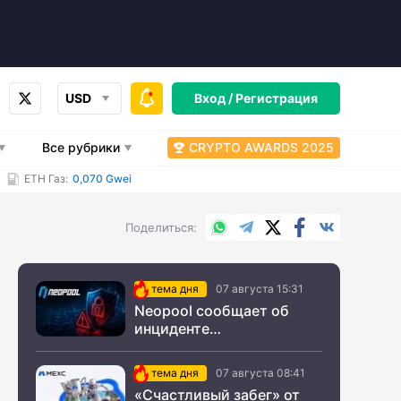
USD
Вход /
Регистрация
Все рубрики
CRYPTO AWARDS 2025
ETH Газ:
0,070 Gwei
WhatsApp
Telegram
X.com
Facebook
Вконтакт
Поделиться
тема дня
07 августа 15:31
Neopool сообщает об
инциденте
информационной
безопасности
тема дня
07 августа 08:41
«Счастливый забег» от