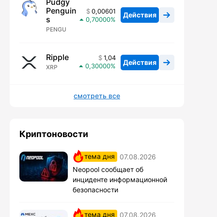
Pudgy
Penguin
0,00601
Действия
s
0,70000
PENGU
Ripple
1,04
Действия
0,30000
XRP
смотреть все
Криптоновости
тема дня
07.08.2026
Neopool сообщает об
инциденте информационной
безопасности
тема дня
07.08.2026