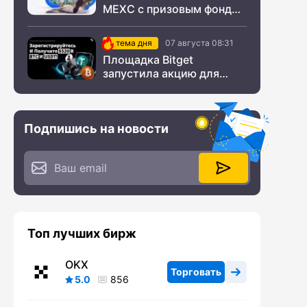
MEXC с призовым фондом
$200 000
тема дня
07 августа 08:31
Площадка Bitget
запустила акцию для
новых пользователей из
СНГ
Подпишись на новости
Топ лучших бирж
OKX
Торговать
5.0
856