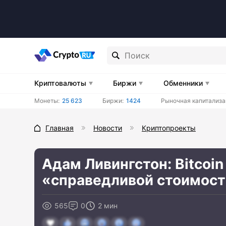
Криптовалюты
Биржи
Обменники
Монеты:
25 623
Биржи:
1424
Рыночная капитализа
Главная
Новости
Криптопроекты
Адам Ливингстон: Bitcoin
«справедливой стоимос
565
0
2 мин