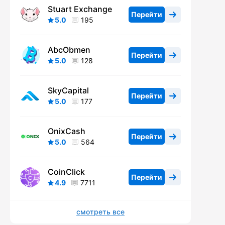
Stuart Exchange
Перейти
5.0
195
AbcObmen
Перейти
5.0
128
SkyCapital
Перейти
5.0
177
OnixCash
Перейти
5.0
564
CoinClick
Перейти
4.9
7711
смотреть все