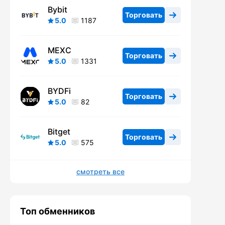
Bybit
Торговать
5.0
1187
MEXC
Торговать
5.0
1331
BYDFi
Торговать
5.0
82
Bitget
Торговать
5.0
575
смотреть все
Топ обменников