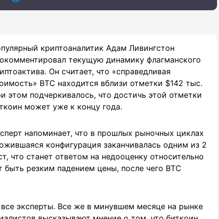
пулярный криптоаналитик Адам Ливингстон
окомментировал текущую динамику флагманского
иптоактива. Он считает, что «справедливая
оимость» BTC находится вблизи отметки $142 тыс.
и этом подчеркивалось, что достичь этой отметки
ткоин может уже к концу года.
сперт напоминает, что в прошлых рыночных циклах
ожившаяся конфигурация заканчивалась одним из 2
т, что станет ответом на недооценку относительно
 быть резким падением цены, после чего BTC
все эксперты. Все же в минувшем месяце на рынке
иалистов высказывают мнение о том, что биткоин