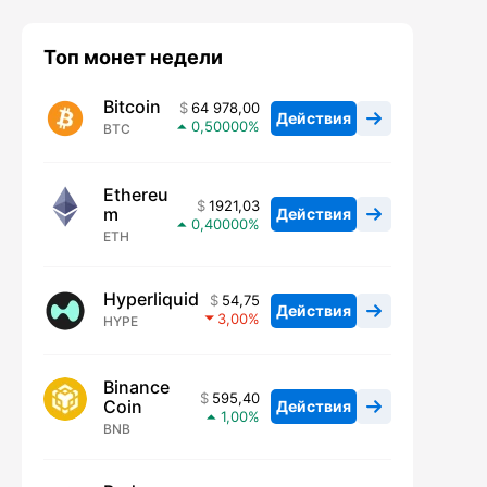
Топ монет недели
Bitcoin
64 978,00
Действия
0,50000
BTC
Ethereu
1921,03
m
Действия
0,40000
ETH
Hyperliquid
54,75
Действия
3,00
HYPE
Binance
595,40
Coin
Действия
1,00
BNB