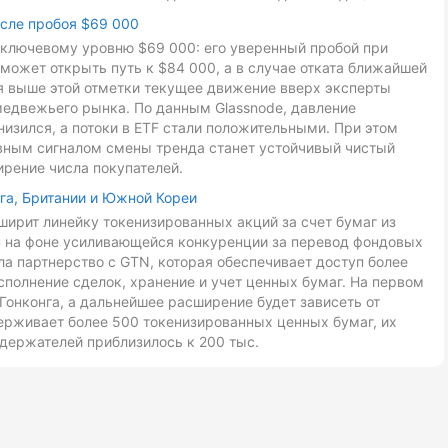
осле пробоя $69 000
к ключевому уровню $69 000: его уверенный пробой при
может открыть путь к $84 000, а в случае отката ближайшей
ия выше этой отметки текущее движение вверх эксперты
медвежьего рынка. По данным Glassnode, давление
низился, а потоки в ETF стали положительными. При этом
авным сигналом смены тренда станет устойчивый чистый
ирение числа покупателей.
га, Британии и Южной Кореи
ирит линейку токенизированных акций за счет бумаг из
ан на фоне усиливающейся конкуренции за перевод фондовых
ла партнерство с GTN, которая обеспечивает доступ более
сполнение сделок, хранение и учет ценных бумаг. На первом
Гонконга, а дальнейшее расширение будет зависеть от
ерживает более 500 токенизированных ценных бумаг, их
держателей приблизилось к 200 тыс.