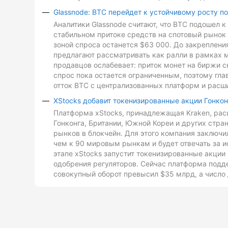
Glassnode: BTC перейдет к устойчивому росту п
Аналитики Glassnode считают, что BTC подошел 
стабильном притоке средств на спотовый рынок 
зоной спроса останется $63 000. До закреплен
предлагают рассматривать как ралли в рамках 
продавцов ослабевает: приток монет на биржи с
спрос пока остается ограниченным, поэтому гл
отток BTC с централизованных платформ и расш
XStocks добавит токенизированные акции Гонкон
Платформа xStocks, принадлежащая Kraken, расш
Гонконга, Британии, Южной Кореи и других стр
рынков в блокчейн. Для этого компания заключи
чем к 90 мировым рынкам и будет отвечать за и
этапе xStocks запустит токенизированные акции 
одобрения регуляторов. Сейчас платформа подд
совокупный оборот превысил $35 млрд, а число 