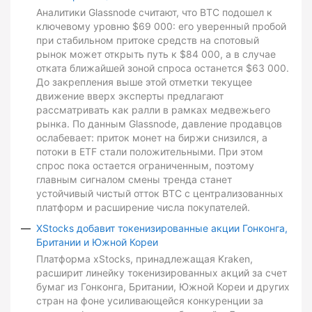
Аналитики Glassnode считают, что BTC подошел к
ключевому уровню $69 000: его уверенный пробой
при стабильном притоке средств на спотовый
рынок может открыть путь к $84 000, а в случае
отката ближайшей зоной спроса останется $63 000.
До закрепления выше этой отметки текущее
движение вверх эксперты предлагают
рассматривать как ралли в рамках медвежьего
рынка. По данным Glassnode, давление продавцов
ослабевает: приток монет на биржи снизился, а
потоки в ETF стали положительными. При этом
спрос пока остается ограниченным, поэтому
главным сигналом смены тренда станет
устойчивый чистый отток BTC с централизованных
платформ и расширение числа покупателей.
XStocks добавит токенизированные акции Гонконга,
Британии и Южной Кореи
Платформа xStocks, принадлежащая Kraken,
расширит линейку токенизированных акций за счет
бумаг из Гонконга, Британии, Южной Кореи и других
стран на фоне усиливающейся конкуренции за