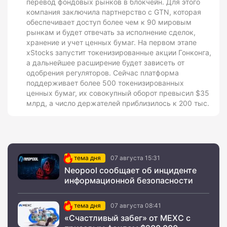
перевод фондовых рынков в блокчейн. Для этого
компания заключила партнерство с GTN, которая
обеспечивает доступ более чем к 90 мировым
рынкам и будет отвечать за исполнение сделок,
хранение и учет ценных бумаг. На первом этапе
xStocks запустит токенизированные акции Гонконга,
а дальнейшее расширение будет зависеть от
одобрения регуляторов. Сейчас платформа
поддерживает более 500 токенизированных
ценных бумаг, их совокупный оборот превысил $35
млрд, а число держателей приблизилось к 200 тыс.
тема дня
07 августа 15:31
Neopool сообщает об инциденте
информационной безопасности
тема дня
07 августа 08:41
«Счастливый забег» от MEXC с