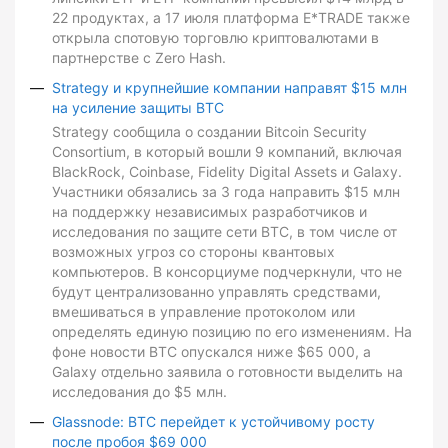
22 продуктах, а 17 июля платформа E*TRADE также
открыла спотовую торговлю криптовалютами в
партнерстве с Zero Hash.
Strategy и крупнейшие компании направят $15 млн
на усиление защиты BTC
Strategy сообщила о создании Bitcoin Security
Consortium, в который вошли 9 компаний, включая
BlackRock, Coinbase, Fidelity Digital Assets и Galaxy.
Участники обязались за 3 года направить $15 млн
на поддержку независимых разработчиков и
исследования по защите сети BTC, в том числе от
возможных угроз со стороны квантовых
компьютеров. В консорциуме подчеркнули, что не
будут централизованно управлять средствами,
вмешиваться в управление протоколом или
определять единую позицию по его изменениям. На
фоне новости BTC опускался ниже $65 000, а
Galaxy отдельно заявила о готовности выделить на
исследования до $5 млн.
Glassnode: BTC перейдет к устойчивому росту
после пробоя $69 000