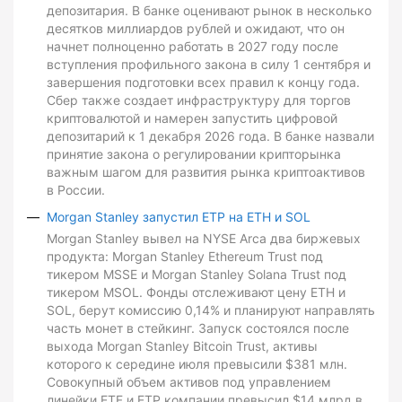
депозитария. В банке оценивают рынок в несколько
десятков миллиардов рублей и ожидают, что он
начнет полноценно работать в 2027 году после
вступления профильного закона в силу 1 сентября и
завершения подготовки всех правил к концу года.
Сбер также создает инфраструктуру для торгов
криптовалютой и намерен запустить цифровой
депозитарий к 1 декабря 2026 года. В банке назвали
принятие закона о регулировании крипторынка
важным шагом для развития рынка криптоактивов
в России.
Morgan Stanley запустил ETP на ETH и SOL
Morgan Stanley вывел на NYSE Arca два биржевых
продукта: Morgan Stanley Ethereum Trust под
тикером MSSE и Morgan Stanley Solana Trust под
тикером MSOL. Фонды отслеживают цену ETH и
SOL, берут комиссию 0,14% и планируют направлять
часть монет в стейкинг. Запуск состоялся после
выхода Morgan Stanley Bitcoin Trust, активы
которого к середине июля превысили $381 млн.
Совокупный объем активов под управлением
линейки ETF и ETP компании превысил $14 млрд в