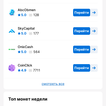
AbcObmen
Перейти
5.0
128
SkyCapital
Перейти
5.0
177
OnixCash
Перейти
5.0
564
CoinClick
Перейти
4.9
7711
смотреть все
Топ монет недели