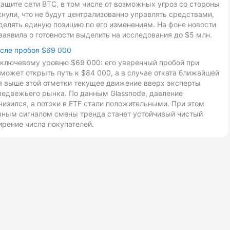
ащите сети BTC, в том числе от возможных угроз со стороны
ули, что не будут централизованно управлять средствами,
делять единую позицию по его изменениям. На фоне новости
заявила о готовности выделить на исследования до $5 млн.
осле пробоя $69 000
к ключевому уровню $69 000: его уверенный пробой при
может открыть путь к $84 000, а в случае отката ближайшей
ия выше этой отметки текущее движение вверх эксперты
медвежьего рынка. По данным Glassnode, давление
низился, а потоки в ETF стали положительными. При этом
авным сигналом смены тренда станет устойчивый чистый
ирение числа покупателей.