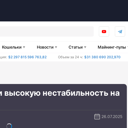
Кошельки
Новости
Статьи
Майнинг-пулы
ция:
$2 297 815 596 763,82
Объем за 24 ч:
$31 380 690 202,970
 высокую нестабильность на
26.07.2025