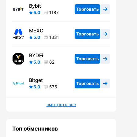
Bybit
Торговать
5.0
1187
MEXC
Торговать
5.0
1331
BYDFi
Торговать
5.0
82
Bitget
Торговать
5.0
575
смотреть все
Топ обменников