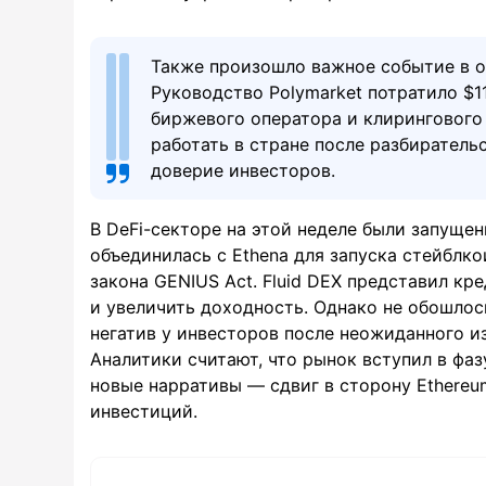
Также произошло важное событие в о
Руководство Polymarket потратило $1
биржевого оператора и клирингового
работать в стране после разбирател
доверие инвесторов.
В DeFi-секторе на этой неделе были запуще
объединилась с Ethena для запуска стейблк
закона GENIUS Act. Fluid DEX представил кр
и увеличить доходность. Однако не обошлось 
негатив у инвесторов после неожиданного и
Аналитики считают, что рынок вступил в фа
новые нарративы — сдвиг в сторону Ethereu
инвестиций.