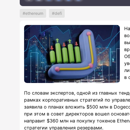
ethereum
defi
На
во
вы
вр
Об
ув
ли
в 
По словам экспертов, одной из главных тен
рамках корпоративных стратегий по управле
заявила о планах вложить $500 млн в Dogecoi
при этом в совет директоров вошел основат
направит $360 млн на покупку токенов Ethena
стратегии управления резервами.