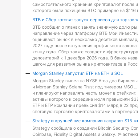
самостоятельного хранения криптовалют после и
которого были похищены BTC примерно на $116 
ВТБ и Сбер готовят запуск сервисов для торговл
ВТБ сообщил о планах занять значимую долю рын
направление через платформу ВТБ Мои Инвестиц
оценивают рынок в несколько десятков миллиард
2027 году после вступления профильного закона 
концу года. Сбер также создает инфраструктуру
депозитарий к 1 декабря 2026 года. В банке на
шагом для развития рынка криптоактивов в Росс
Morgan Stanley запустил ETP на ETH и SOL
Morgan Stanley вывел на NYSE Arca два биржевых
и Morgan Stanley Solana Trust под тикером MSO
и планируют направлять часть монет в стейкинг. 
активы которого к середине июля превысили $3
ETF и ETP компании превысил $14 млрд в 22 про
спотовую торговлю криптовалютами в партнерств
Strategy и крупнейшие компании направят $15 м
Strategy сообщила о создании Bitcoin Security C
Coinbase, Fidelity Digital Assets и Galaxy. Участ