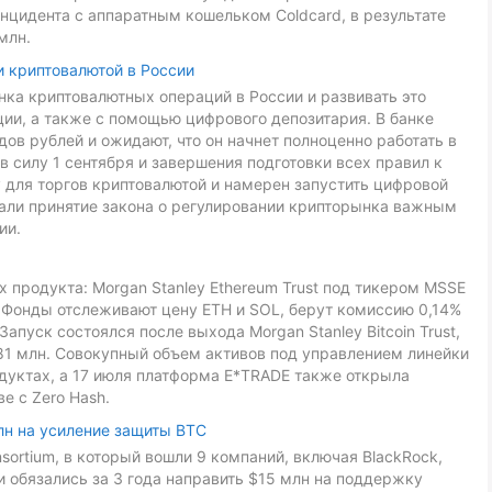
нцидента с аппаратным кошельком Coldcard, в результате
млн.
и криптовалютой в России
ка криптовалютных операций в России и развивать это
ии, а также с помощью цифрового депозитария. В банке
ов рублей и ожидают, что он начнет полноценно работать в
в силу 1 сентября и завершения подготовки всех правил к
 для торгов криптовалютой и намерен запустить цифровой
звали принятие закона о регулировании крипторынка важным
ии.
 продукта: Morgan Stanley Ethereum Trust под тикером MSSE
L. Фонды отслеживают цену ETH и SOL, берут комиссию 0,14%
Запуск состоялся после выхода Morgan Stanley Bitcoin Trust,
81 млн. Совокупный объем активов под управлением линейки
дуктах, а 17 июля платформа E*TRADE также открыла
е с Zero Hash.
лн на усиление защиты BTC
onsortium, в который вошли 9 компаний, включая BlackRock,
ники обязались за 3 года направить $15 млн на поддержку