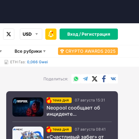
USD
Вход /
Регистрация
Все рубрики
CRYPTO AWARDS 2025
ETH Газ:
0,066 Gwei
WhatsApp
Telegram
X.com
Facebook
Вконтакт
Поделиться
тема дня
07 августа 15:31
Neopool сообщает об
инциденте
информационной
безопасности
тема дня
07 августа 08:41
«Счастливый забег» от