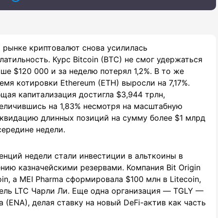
 рынке криптовалют снова усилилась
латильность. Курс Bitcoin (BTC) не смог удержаться
ше $120 000 и за неделю потерял 1,2%. В то же
емя котировки Ethereum (ETH) выросли на 7,17%.
щая капитализация достигла $3,944 трлн,
еличившись на 1,83% несмотря на масштабную
квидацию длинных позиций на сумму более $1 млрд
середине недели.
денций недели стали инвестиции в альткоины в
нию казначейскими резервами. Компания Bit Origin
n, а MEI Pharma сформировала $100 млн в Litecoin,
ель LTC Чарли Ли. Еще одна организация — TGLY —
 (ENA), делая ставку на новый DeFi-актив как часть