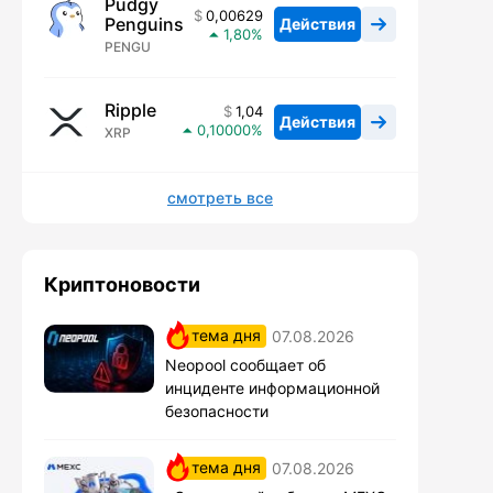
Pudgy
0,00629
Penguins
Действия
1,80
PENGU
Ripple
1,04
Действия
0,10000
XRP
смотреть все
Криптоновости
тема дня
07.08.2026
Neopool сообщает об
инциденте информационной
безопасности
тема дня
07.08.2026