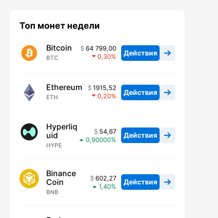
Топ монет недели
Bitcoin
64 799,00
Действия
0,30
BTC
Ethereum
1915,52
Действия
0,20
ETH
Hyperliq
54,67
uid
Действия
0,90000
HYPE
Binance
602,27
Coin
Действия
1,40
BNB