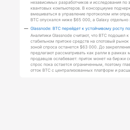
независимых разработчиков и исследования по з
квантовых компьютеров. В консорциуме подчеркн
вмешиваться в управление протоколом или опре
BTC опускался ниже $65 000, а Galaxy отдельно 
Glassnode: BTC перейдет к устойчивому росту п
Аналитики Glassnode считают, что BTC подошел 
стабильном притоке средств на спотовый рынок 
зоной спроса останется $63 000. До закреплен
предлагают рассматривать как ралли в рамках 
продавцов ослабевает: приток монет на биржи с
спрос пока остается ограниченным, поэтому гл
отток BTC с централизованных платформ и расш