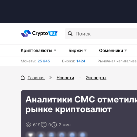
Криптовалюты
Биржи
Обменники
Монеты:
25 645
Биржи:
1424
Рыночная капитализа
Главная
Новости
Эксперты
Аналитики CMC отметили
рынке криптовалют
619
0
2 мин