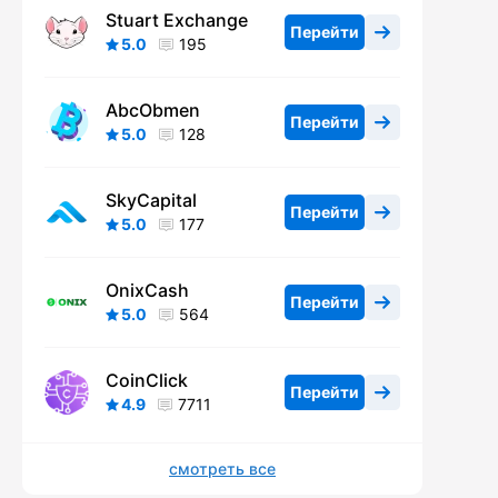
Stuart Exchange
Перейти
5.0
195
AbcObmen
Перейти
5.0
128
SkyCapital
Перейти
5.0
177
OnixCash
Перейти
5.0
564
CoinClick
Перейти
4.9
7711
смотреть все