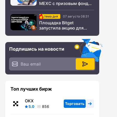
MEXC с призовым фондом
$200 000
тема дня
07 августа 08:31
Площадка Bitget
запустила акцию для
новых пользователей из
СНГ
Подпишись на новости
Топ лучших бирж
OKX
Торговать
5.0
856