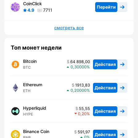
CoinClick
Перейти
4.9
7711
смотреть все
Топ монет недели
Bitcoin
64 898,00
Действия
0,30000
BTC
Ethereum
1913,83
Действия
0,20000
ETH
Hyperliquid
55,55
Действия
0,20
HYPE
Binance Coin
591,97
Действия
0
BNB