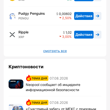
Pudgy Penguins
0,00602
Действия
2,50
PENGU
Ripple
1,02
Действия
3,00
XRP
смотреть все
Криптоновости
тема дня
07.08.2026
Neopool сообщает об инциденте
информационной безопасности
тема дня
07.08.2026
«Счастливый забег» от MEXC с призовым