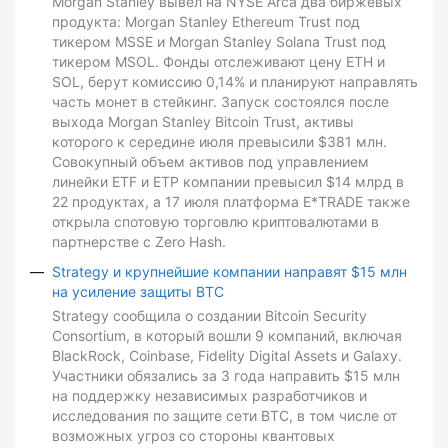
Morgan Stanley вывел на NYSE Arca два биржевых
продукта: Morgan Stanley Ethereum Trust под
тикером MSSE и Morgan Stanley Solana Trust под
тикером MSOL. Фонды отслеживают цену ETH и
SOL, берут комиссию 0,14% и планируют направлять
часть монет в стейкинг. Запуск состоялся после
выхода Morgan Stanley Bitcoin Trust, активы
которого к середине июля превысили $381 млн.
Совокупный объем активов под управлением
линейки ETF и ETP компании превысил $14 млрд в
22 продуктах, а 17 июля платформа E*TRADE также
открыла спотовую торговлю криптовалютами в
партнерстве с Zero Hash.
Strategy и крупнейшие компании направят $15 млн
на усиление защиты BTC
Strategy сообщила о создании Bitcoin Security
Consortium, в который вошли 9 компаний, включая
BlackRock, Coinbase, Fidelity Digital Assets и Galaxy.
Участники обязались за 3 года направить $15 млн
на поддержку независимых разработчиков и
исследования по защите сети BTC, в том числе от
возможных угроз со стороны квантовых