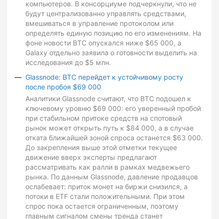
компьютеров. В консорциуме подчеркнули, что не
будут централизованно управлять средствами,
вмешиваться в управление протоколом или
определять единую позицию по его изменениям. На
фоне новости BTC опускался ниже $65 000, а
Galaxy отдельно заявила о готовности выделить на
исследования до $5 млн.
Glassnode: BTC перейдет к устойчивому росту
после пробоя $69 000
Аналитики Glassnode считают, что BTC подошел к
ключевому уровню $69 000: его уверенный пробой
при стабильном притоке средств на спотовый
рынок может открыть путь к $84 000, а в случае
отката ближайшей зоной спроса останется $63 000.
До закрепления выше этой отметки текущее
движение вверх эксперты предлагают
рассматривать как ралли в рамках медвежьего
рынка. По данным Glassnode, давление продавцов
ослабевает: приток монет на биржи снизился, а
потоки в ETF стали положительными. При этом
спрос пока остается ограниченным, поэтому
главным сигналом смены тренда станет