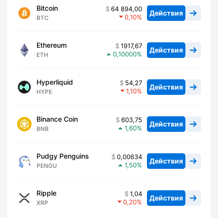
Bitcoin
64 894,00
Действия
0,10
BTC
Ethereum
1917,67
Действия
0,10000
ETH
Hyperliquid
54,27
Действия
1,10
HYPE
Binance Coin
603,75
Действия
1,60
BNB
Pudgy Penguins
0,00634
Действия
1,50
PENGU
Ripple
1,04
Действия
0,20
XRP