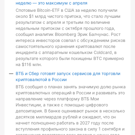
неделю — это максимум с апреля
Спотовые Bitcoin-ETF в США за неделю получили
около $1 млрд чистого притока, что стало лучшим
результатом с апреля и третьим по величине
недельным притоком с октября прошлого года,
сообщил аналитик Bloomberg Эрик Балчунас. Рост
интереса инвесторов совпал с обсуждением рисков
самостоятельного хранения криптовалют после
инцидента с аппаратным кошельком Coldcard, в
результате которого были похищены BTC примерно
на $116 млн.
ВТБ и Сбер готовят запуск сервисов для торговли
криптовалютой в России
ВТБ сообщил о планах занять значимую долю рынка
криптовалютных операций в России и развивать это
направление через платформу ВТБ Мои
Инвестиции, а также с помощью цифрового
депозитария. В банке оценивают рынок в несколько
десятков миллиардов рублей и ожидают, что он
начнет полноценно работать в 2027 году после
вступления профильного закона в силу 1 сентября и
завершения подготовки всех правил к концу года.