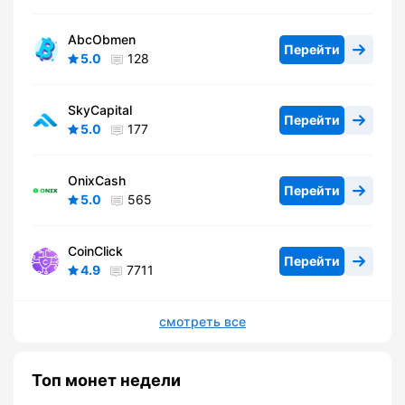
AbcObmen
Перейти
5.0
128
SkyCapital
Перейти
5.0
177
OnixCash
Перейти
5.0
565
CoinClick
Перейти
4.9
7711
смотреть все
Топ монет недели