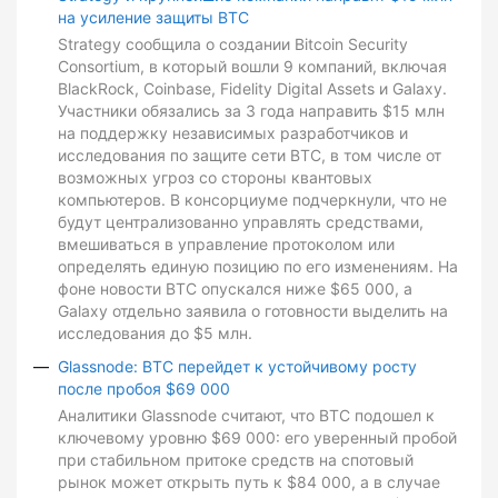
на усиление защиты BTC
Strategy сообщила о создании Bitcoin Security
Consortium, в который вошли 9 компаний, включая
BlackRock, Coinbase, Fidelity Digital Assets и Galaxy.
Участники обязались за 3 года направить $15 млн
на поддержку независимых разработчиков и
исследования по защите сети BTC, в том числе от
возможных угроз со стороны квантовых
компьютеров. В консорциуме подчеркнули, что не
будут централизованно управлять средствами,
вмешиваться в управление протоколом или
определять единую позицию по его изменениям. На
фоне новости BTC опускался ниже $65 000, а
Galaxy отдельно заявила о готовности выделить на
исследования до $5 млн.
Glassnode: BTC перейдет к устойчивому росту
после пробоя $69 000
Аналитики Glassnode считают, что BTC подошел к
ключевому уровню $69 000: его уверенный пробой
при стабильном притоке средств на спотовый
рынок может открыть путь к $84 000, а в случае