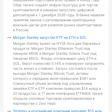
Сбер также создает инфраструктуру для торгов
криптовалютой и намерен запустить цифровой
депозитарий к 1 декабря 2026 года. В банке назвали
принятие закона о регулировании крипторынка
важным шагом для развития рынка криптоактивов
в России.
Morgan Stanley запустил ETP на ETH и SOL
Morgan Stanley вывел на NYSE Arca два биржевых
продукта: Morgan Stanley Ethereum Trust под
тикером MSSE и Morgan Stanley Solana Trust под
тикером MSOL. Фонды отслеживают цену ETH и
SOL, берут комиссию 0,14% и планируют направлять
часть монет в стейкинг. Запуск состоялся после
выхода Morgan Stanley Bitcoin Trust, активы
которого к середине июля превысили $381 млн.
Совокупный объем активов под управлением
линейки ETF и ETP компании превысил $14 млрд в
22 продуктах, а 17 июля платформа E*TRADE также
открыла спотовую торговлю криптовалютами в
партнерстве с Zero Hash.
Strategy и крупнейшие компании направят $15 млн