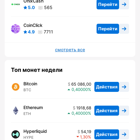
OnixCash
Перейти
5.0
565
CoinClick
Перейти
4.9
7711
смотреть все
Топ монет недели
Bitcoin
65 086,00
Действия
0,40000
BTC
Ethereum
1918,68
Действия
0,40000
ETH
Hyperliquid
54,19
Действия
1,30
HYPE