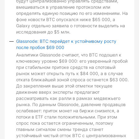
будут централизованно управлять средствами,
вмешиваться в управление протоколом или
определять единую позицию по его изменениям. На
фоне новости BTC опускался ниже $65 000, а
Galaxy отдельно заявила о готовности выделить на
исследования до $5 млн.
Glassnode: BTC перейдет к устойчивому росту
после пробоя $69 000
Аналитики Glassnode считают, что BTC подошел к
ключевому уровню $69 000: его уверенный пробой
при стабильном притоке средств на спотовый
рынок может открыть путь к $84 000, а в случае
отката ближайшей зоной спроса останется $63 000.
До закрепления выше этой отметки текущее
движение вверх эксперты предлагают
рассматривать как ралли в рамках медвежьего
рынка. По данным Glassnode, давление продавцов
ослабевает: приток монет на биржи снизился, а
потоки в ETF стали положительными. При этом
спрос пока остается ограниченным, поэтому
главным сигналом смены тренда станет
устойчивый чистый отток BTC с централизованных