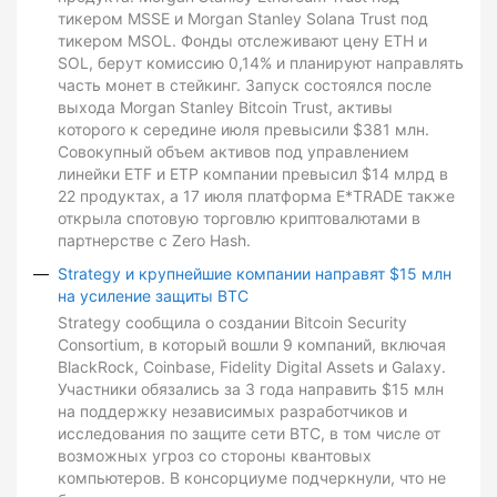
тикером MSSE и Morgan Stanley Solana Trust под
тикером MSOL. Фонды отслеживают цену ETH и
SOL, берут комиссию 0,14% и планируют направлять
часть монет в стейкинг. Запуск состоялся после
выхода Morgan Stanley Bitcoin Trust, активы
которого к середине июля превысили $381 млн.
Совокупный объем активов под управлением
линейки ETF и ETP компании превысил $14 млрд в
22 продуктах, а 17 июля платформа E*TRADE также
открыла спотовую торговлю криптовалютами в
партнерстве с Zero Hash.
Strategy и крупнейшие компании направят $15 млн
на усиление защиты BTC
Strategy сообщила о создании Bitcoin Security
Consortium, в который вошли 9 компаний, включая
BlackRock, Coinbase, Fidelity Digital Assets и Galaxy.
Участники обязались за 3 года направить $15 млн
на поддержку независимых разработчиков и
исследования по защите сети BTC, в том числе от
возможных угроз со стороны квантовых
компьютеров. В консорциуме подчеркнули, что не