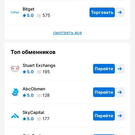
Bitget
Торговать
5.0
575
смотреть все
Топ обменников
Stuart Exchange
Перейти
5.0
195
AbcObmen
Перейти
5.0
128
SkyCapital
Перейти
5.0
177