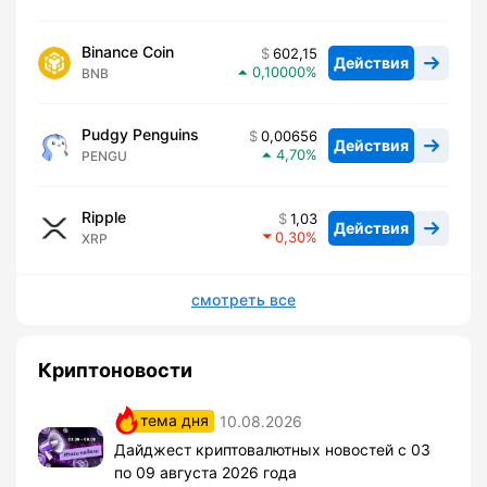
Binance Coin
602,15
Действия
0,10000
BNB
Pudgy Penguins
0,00656
Действия
4,70
PENGU
Ripple
1,03
Действия
0,30
XRP
смотреть все
Криптоновости
тема дня
10.08.2026
Дайджест криптовалютных новостей с 03
по 09 августа 2026 года