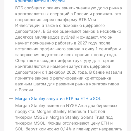
криптовалютой в России
ВТБ сообщил о планах занять значимую долю рынка
криптовалютных операций в России и развивать это
направление через платформу ВТБ Мои
Инвестиции, а также с помощью цифрового
депозитария. В банке оценивают рынок в несколько
десятков миллиардов рублей и ожидают, что он
начнет полноценно работать в 2027 году после
вступления профильного закона в силу 1 сентября и
завершения подготовки всех правил к концу года.
Сбер также создает инфраструктуру для торгов
криптовалютой и намерен запустить цифровой
депозитарий к 1 декабря 2026 года. В банке назвали
принятие закона о регулировании крипторынка
важным шагом для развития рынка криптоактивов
в России.
Morgan Stanley запустил ETP на ETH и SOL
Morgan Stanley вывел на NYSE Arca два биржевых
продукта: Morgan Stanley Ethereum Trust под
тикером MSSE и Morgan Stanley Solana Trust под
тикером MSOL. Фонды отслеживают цену ETH и
SOL, берут комиссию 0,14% и планируют направлять