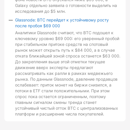
Galaxy отдельно заявила о готовности выделить на
исследования до $5 млн.
Glassnode: BTC перейдет к устойчивому росту
после пробоя $69 000
Аналитики Glassnode считают, что BTC подошел к
ключевому уровню $69 000: его уверенный пробой
при стабильном притоке средств на спотовый
рынок может открыть путь к $84 000, а в случае
отката ближайшей зоной спроса останется $63 000.
До закрепления выше этой отметки текущее
движение вверх эксперты предлагают
рассматривать как ралли в рамках медвежьего
рынка. По данным Glassnode, давление продавцов
ослабевает: приток монет на биржи снизился, а
потоки в ETF стали положительными. При этом
спрос пока остается ограниченным, поэтому
главным сигналом смены тренда станет
устойчивый чистый отток BTC с централизованных
платформ и расширение числа покупателей.