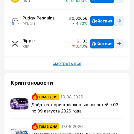
0,10000
BNB
Pudgy Penguins
0,00656
Действия
4,70
PENGU
Ripple
1,03
Действия
0,40
XRP
смотреть все
Криптоновости
тема дня
10.08.2026
Дайджест криптовалютных новостей с 03
по 09 августа 2026 года
тема дня
07.08.2026