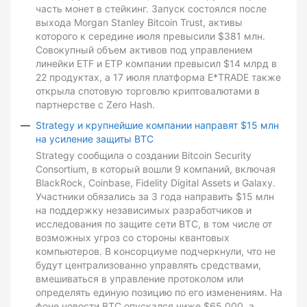
часть монет в стейкинг. Запуск состоялся после
выхода Morgan Stanley Bitcoin Trust, активы
которого к середине июля превысили $381 млн.
Совокупный объем активов под управлением
линейки ETF и ETP компании превысил $14 млрд в
22 продуктах, а 17 июля платформа E*TRADE также
открыла спотовую торговлю криптовалютами в
партнерстве с Zero Hash.
Strategy и крупнейшие компании направят $15 млн
на усиление защиты BTC
Strategy сообщила о создании Bitcoin Security
Consortium, в который вошли 9 компаний, включая
BlackRock, Coinbase, Fidelity Digital Assets и Galaxy.
Участники обязались за 3 года направить $15 млн
на поддержку независимых разработчиков и
исследования по защите сети BTC, в том числе от
возможных угроз со стороны квантовых
компьютеров. В консорциуме подчеркнули, что не
будут централизованно управлять средствами,
вмешиваться в управление протоколом или
определять единую позицию по его изменениям. На
фоне новости BTC опускался ниже $65 000, а