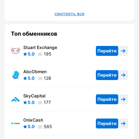
смотреть все
Топ обменников
Stuart Exchange
Перейти
5.0
195
AbcObmen
Перейти
5.0
128
SkyCapital
Перейти
5.0
177
OnixCash
Перейти
5.0
565