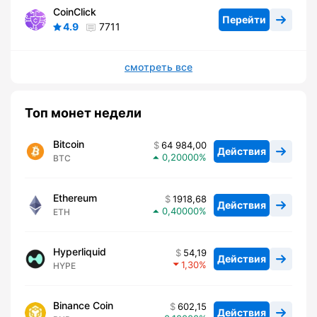
CoinClick
Перейти
4.9
7711
смотреть все
Топ монет недели
Bitcoin
64 984,00
Действия
0,20000
BTC
Ethereum
1918,68
Действия
0,40000
ETH
Hyperliquid
54,19
Действия
1,30
HYPE
Binance Coin
602,15
Действия