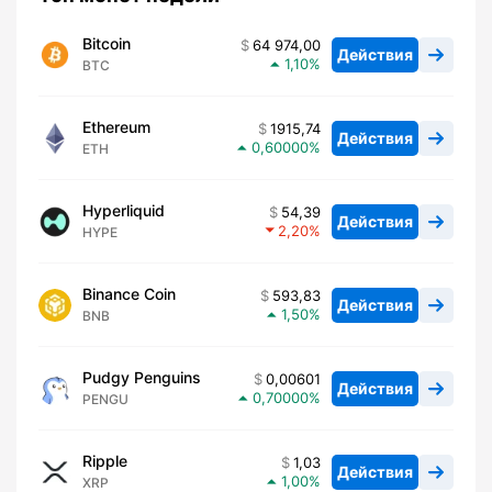
Bitcoin
64 974,00
Действия
1,10
BTC
Ethereum
1915,74
Действия
0,60000
ETH
Hyperliquid
54,39
Действия
2,20
HYPE
Binance Coin
593,83
Действия
1,50
BNB
Pudgy Penguins
0,00601
Действия
0,70000
PENGU
Ripple
1,03
Действия
1,00
XRP