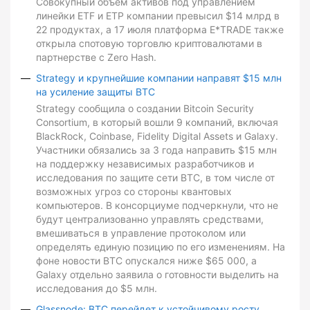
Совокупный объем активов под управлением
линейки ETF и ETP компании превысил $14 млрд в
22 продуктах, а 17 июля платформа E*TRADE также
открыла спотовую торговлю криптовалютами в
партнерстве с Zero Hash.
Strategy и крупнейшие компании направят $15 млн
на усиление защиты BTC
Strategy сообщила о создании Bitcoin Security
Consortium, в который вошли 9 компаний, включая
BlackRock, Coinbase, Fidelity Digital Assets и Galaxy.
Участники обязались за 3 года направить $15 млн
на поддержку независимых разработчиков и
исследования по защите сети BTC, в том числе от
возможных угроз со стороны квантовых
компьютеров. В консорциуме подчеркнули, что не
будут централизованно управлять средствами,
вмешиваться в управление протоколом или
определять единую позицию по его изменениям. На
фоне новости BTC опускался ниже $65 000, а
Galaxy отдельно заявила о готовности выделить на
исследования до $5 млн.
Glassnode: BTC перейдет к устойчивому росту