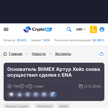
USD
Монеты:
25 623
Биржи:
1424
Рыночная капитализация:
$2 285 02
Главная
Новости
Эксперты
Основатель BitMEX Артур Хейс снова
осуществил сделки с ENA
780
0
2 мин
21.12.2024
инвестиции
binance
defi