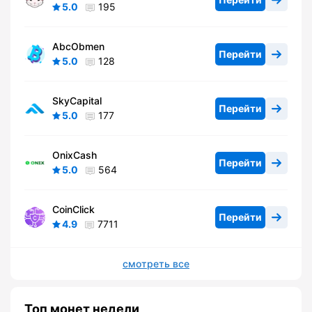
5.0
195
AbcObmen
Перейти
5.0
128
SkyCapital
Перейти
5.0
177
OnixCash
Перейти
5.0
564
CoinClick
Перейти
4.9
7711
смотреть все
Топ монет недели