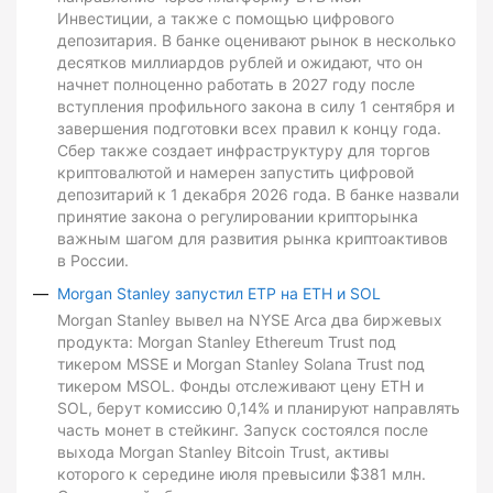
Инвестиции, а также с помощью цифрового
депозитария. В банке оценивают рынок в несколько
десятков миллиардов рублей и ожидают, что он
начнет полноценно работать в 2027 году после
вступления профильного закона в силу 1 сентября и
завершения подготовки всех правил к концу года.
Сбер также создает инфраструктуру для торгов
криптовалютой и намерен запустить цифровой
депозитарий к 1 декабря 2026 года. В банке назвали
принятие закона о регулировании крипторынка
важным шагом для развития рынка криптоактивов
в России.
Morgan Stanley запустил ETP на ETH и SOL
Morgan Stanley вывел на NYSE Arca два биржевых
продукта: Morgan Stanley Ethereum Trust под
тикером MSSE и Morgan Stanley Solana Trust под
тикером MSOL. Фонды отслеживают цену ETH и
SOL, берут комиссию 0,14% и планируют направлять
часть монет в стейкинг. Запуск состоялся после
выхода Morgan Stanley Bitcoin Trust, активы
которого к середине июля превысили $381 млн.