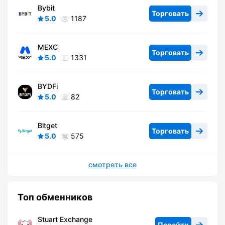
Bybit
Торговать
5.0
1187
MEXC
Торговать
5.0
1331
BYDFi
Торговать
5.0
82
Bitget
Торговать
5.0
575
смотреть все
Топ обменников
Stuart Exchange
Перейти