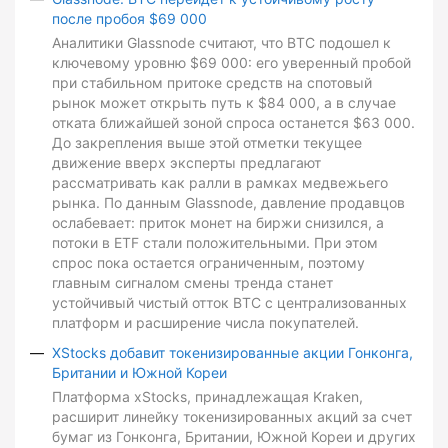
после пробоя $69 000
Аналитики Glassnode считают, что BTC подошел к
ключевому уровню $69 000: его уверенный пробой
при стабильном притоке средств на спотовый
рынок может открыть путь к $84 000, а в случае
отката ближайшей зоной спроса останется $63 000.
До закрепления выше этой отметки текущее
движение вверх эксперты предлагают
рассматривать как ралли в рамках медвежьего
рынка. По данным Glassnode, давление продавцов
ослабевает: приток монет на биржи снизился, а
потоки в ETF стали положительными. При этом
спрос пока остается ограниченным, поэтому
главным сигналом смены тренда станет
устойчивый чистый отток BTC с централизованных
платформ и расширение числа покупателей.
XStocks добавит токенизированные акции Гонконга,
Британии и Южной Кореи
Платформа xStocks, принадлежащая Kraken,
расширит линейку токенизированных акций за счет
бумаг из Гонконга, Британии, Южной Кореи и других