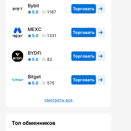
Bybit
Торговать
5.0
1187
MEXC
Торговать
5.0
1331
BYDFi
Торговать
5.0
82
Bitget
Торговать
5.0
575
смотреть все
Топ обменников