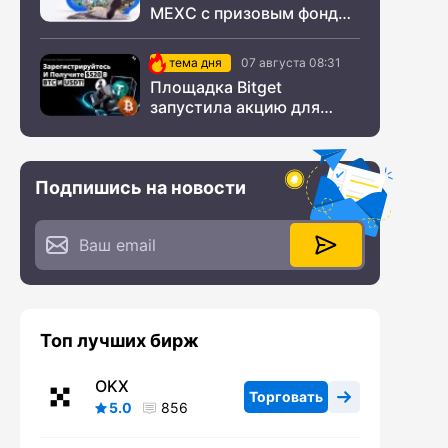
MEXC с призовым фондом
$200 000
тема дня
07 августа 08:31
Площадка Bitget
запустила акцию для
новых пользователей из
СНГ
Подпишись на новости
Топ лучших бирж
OKX
Торговать
5.0
856