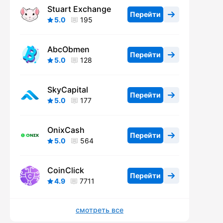
Stuart Exchange
Перейти
5.0
195
AbcObmen
Перейти
5.0
128
SkyCapital
Перейти
5.0
177
OnixCash
Перейти
5.0
564
CoinClick
Перейти
4.9
7711
смотреть все