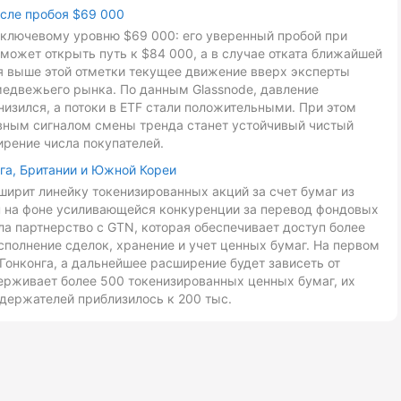
осле пробоя $69 000
к ключевому уровню $69 000: его уверенный пробой при
может открыть путь к $84 000, а в случае отката ближайшей
ия выше этой отметки текущее движение вверх эксперты
медвежьего рынка. По данным Glassnode, давление
низился, а потоки в ETF стали положительными. При этом
авным сигналом смены тренда станет устойчивый чистый
ирение числа покупателей.
га, Британии и Южной Кореи
ирит линейку токенизированных акций за счет бумаг из
ан на фоне усиливающейся конкуренции за перевод фондовых
ла партнерство с GTN, которая обеспечивает доступ более
сполнение сделок, хранение и учет ценных бумаг. На первом
Гонконга, а дальнейшее расширение будет зависеть от
ерживает более 500 токенизированных ценных бумаг, их
держателей приблизилось к 200 тыс.