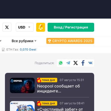
USD
Вход /
Регистрация
Все рубрики
CRYPTO AWARDS 2025
ETH Газ:
0,070 Gwei
WhatsApp
Telegram
X.com
Facebook
Вконтакт
Поделиться
тема дня
07 августа 15:31
Neopool сообщает об
инциденте
информационной
безопасности
тема дня
07 августа 08:41
«Счастливый забег» от