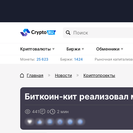
Криптовалюты
Биржи
Обменники
Монеты:
25 623
Биржи:
1424
Рыночная капитализа
Главная
Новости
Криптопроекты
Биткоин-кит реализовал 
441
0
2 мин