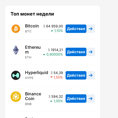
Топ монет недели
Bitcoin
64 959,00
Действия
1,10
BTC
Ethereu
1914,21
m
Действия
0,90000
ETH
Hyperliquid
54,39
Действия
1,50
HYPE
Binance
594,32
Coin
Действия
1,00
BNB