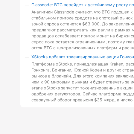
Glassnode: BTC перейдет к устойчивому росту п
Аналитики Glassnode считают, что BTC подошел 
стабильном притоке средств на спотовый рынок 
зоной спроса останется $63 000. До закреплен
предлагают рассматривать как ралли в рамках 
продавцов ослабевает: приток монет на биржи с
спрос пока остается ограниченным, поэтому гл
отток BTC с централизованных платформ и расш
XStocks добавит токенизированные акции Гонкон
Платформа xStocks, принадлежащая Kraken, расш
Гонконга, Британии, Южной Кореи и других стр
рынков в блокчейн. Для этого компания заключи
чем к 90 мировым рынкам и будет отвечать за и
этапе xStocks запустит токенизированные акции 
одобрения регуляторов. Сейчас платформа подд
совокупный оборот превысил $35 млрд, а число 