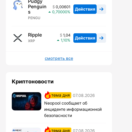
Pudgy
Penguin
0,00601
Действия
s
0,70000
PENGU
Ripple
1,04
Действия
1,10
XRP
смотреть все
Криптоновости
тема дня
07.08.2026
Neopool сообщает об
инциденте информационной
безопасности
тема дня
07.08.2026