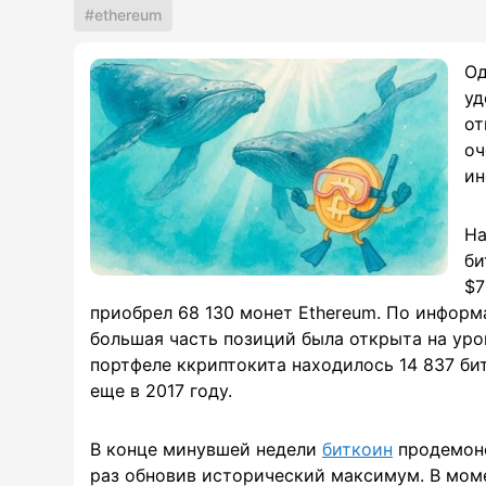
ethereum
Од
уд
от
оч
ин
На
би
$7
приобрел 68 130 монет Ethereum. По информ
большая часть позиций была открыта на уро
портфеле ккриптокита находилось 14 837 би
еще в 2017 году.
В конце минувшей недели
биткоин
продемонс
раз обновив исторический максимум. В мом