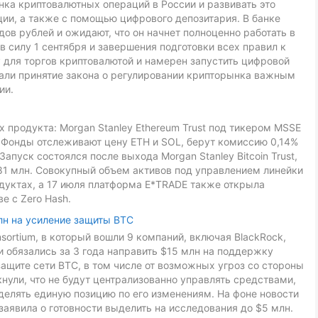
ка криптовалютных операций в России и развивать это
ии, а также с помощью цифрового депозитария. В банке
ов рублей и ожидают, что он начнет полноценно работать в
в силу 1 сентября и завершения подготовки всех правил к
 для торгов криптовалютой и намерен запустить цифровой
звали принятие закона о регулировании крипторынка важным
ии.
 продукта: Morgan Stanley Ethereum Trust под тикером MSSE
L. Фонды отслеживают цену ETH и SOL, берут комиссию 0,14%
Запуск состоялся после выхода Morgan Stanley Bitcoin Trust,
81 млн. Совокупный объем активов под управлением линейки
дуктах, а 17 июля платформа E*TRADE также открыла
е с Zero Hash.
лн на усиление защиты BTC
onsortium, в который вошли 9 компаний, включая BlackRock,
ники обязались за 3 года направить $15 млн на поддержку
ащите сети BTC, в том числе от возможных угроз со стороны
ули, что не будут централизованно управлять средствами,
делять единую позицию по его изменениям. На фоне новости
заявила о готовности выделить на исследования до $5 млн.