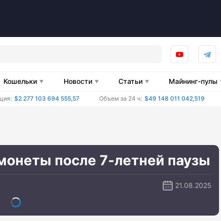
Кошельки
Новости
Статьи
Майнинг-пулы
ция:
$2 277 103 694 555,57
Объем за 24 ч:
$49 148 011 042,519
монеты после 7-летней паузы
21.08.2025