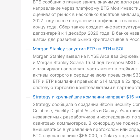
ВТБ сообщил о планах занять значимую долю рын
направление через платформу ВТБ Мои Инвестиц
оценивают рынок в несколько десятков миллиард
2027 году после вступления профильного закона 
концу года. Сбер также создает инфраструктуру
депозитарий к 1 декабря 2026 года. В банке на
шагом для развития рынка криптоактивов в Росс
Morgan Stanley запустил ETP на ETH и SOL
Morgan Stanley вывел на NYSE Arca два биржевых
и Morgan Stanley Solana Trust под тикером MSO
и планируют направлять часть монет в стейкинг. 
активы которого к середине июля превысили $3
ETF и ETP компании превысил $14 млрд в 22 про
спотовую торговлю криптовалютами в партнерств
Strategy и крупнейшие компании направят $15 м
Strategy сообщила о создании Bitcoin Security C
Coinbase, Fidelity Digital Assets и Galaxy. Участ
независимых разработчиков и исследования по з
квантовых компьютеров. В консорциуме подчеркн
вмешиваться в управление протоколом или опре
BTC опускался ниже $65 000, а Galaxy отдельно 