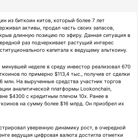
ин из биткоин китов, который более 7 лет
ерживал активы, продал часть своих запасов,
крыв длинную позицию по эфиру. Данная ситуация в
ередной раз подчеркивает растущий интерес
ституционального капитала к ведущему альткоину.
 минувшей неделе в среду инвестор реализовал 670
ткоинов по примерно $113,4 тыс., получив от сделки
6 млн. На вырученные средства участник торгов
ации аналитической платформы Lookonchain,
вне $4300 с кредитным плечом 10х. Ранее в
ткоинов на сумму более $16 млрд. Он приобрел их
трировал уверенную динамику рост, в очередной
енте ведущая цифровая валюта достигла отметки